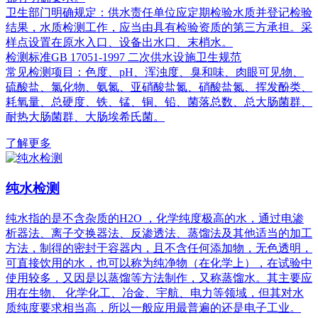
卫生部门明确规定：供水责任单位应定期检验水质并登记检验
结果，水质检测工作，应当由具有检验资质的第三方承担。采
样点设置在原水入口、设备出水口、末梢水。
检测标准GB 17051-1997 二次供水设施卫生规范
常见检测项目：色度、pH、浑浊度、臭和味、肉眼可见物、
硫酸盐、氯化物、氨氮、亚硝酸盐氮、硝酸盐氮、挥发酚类、
耗氧量、总硬度、铁、锰、铜、铅、菌落总数、总大肠菌群、
耐热大肠菌群、大肠埃希氏菌。
了解更多
纯水检测
纯水指的是不含杂质的H2O ，化学纯度极高的水，通过电渗
析器法、离子交换器法、反渗透法、蒸馏法及其他适当的加工
方法，制得的密封于容器内，且不含任何添加物，无色透明，
可直接饮用的水，也可以称为纯净物（在化学上），在试验中
使用较多，又因是以蒸馏等方法制作，又称蒸馏水。其主要应
用在生物、 化学化工、冶金、宇航、电力等领域，但其对水
质纯度要求相当高，所以一般应用最普遍的还是电子工业。