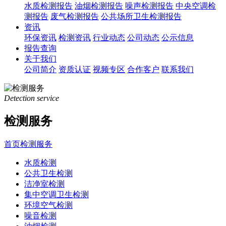
水质检测报告
油烟检测报告
噪声检测报告
中央空调检
测报告
废气检测报告
公共场所卫生检测报告
资讯
环保资讯
检测资讯
行业动态
公司动态
公示信息
报告查询
关于我们
公司简介
资质认证
视频专区
合作客户
联系我们
Detection service
检测服务
首页
检测服务
水质检测
公共卫生检测
洁净室检测
集中空调卫生检测
环境空气检测
噪音检测