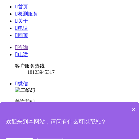

首页

检测服务

关于

电话

回顶

咨询

电话
客户服务热线
18123945317

微信
关注我们
×

回顶
欢迎来到本网站，请问有什么可以帮您？


消息提示