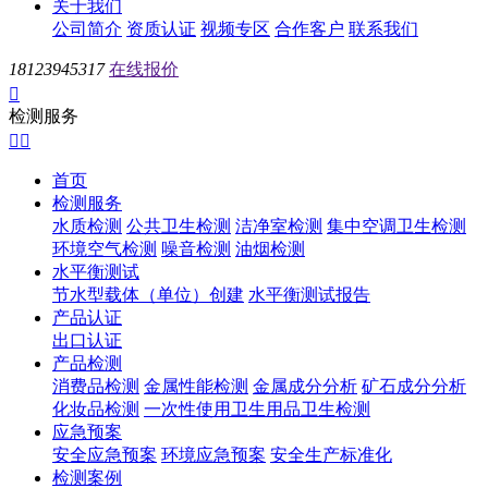
关于我们
公司简介
资质认证
视频专区
合作客户
联系我们
18123945317
在线报价

检测服务


首页
检测服务
水质检测
公共卫生检测
洁净室检测
集中空调卫生检测
环境空气检测
噪音检测
油烟检测
水平衡测试
节水型载体（单位）创建
水平衡测试报告
产品认证
出口认证
产品检测
消费品检测
金属性能检测
金属成分分析
矿石成分分析
化妆品检测
一次性使用卫生用品卫生检测
应急预案
安全应急预案
环境应急预案
安全生产标准化
检测案例