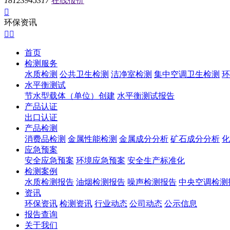
18123945317
在线报价

环保资讯


首页
检测服务
水质检测
公共卫生检测
洁净室检测
集中空调卫生检测
环
水平衡测试
节水型载体（单位）创建
水平衡测试报告
产品认证
出口认证
产品检测
消费品检测
金属性能检测
金属成分分析
矿石成分分析
化
应急预案
安全应急预案
环境应急预案
安全生产标准化
检测案例
水质检测报告
油烟检测报告
噪声检测报告
中央空调检测
资讯
环保资讯
检测资讯
行业动态
公司动态
公示信息
报告查询
关于我们