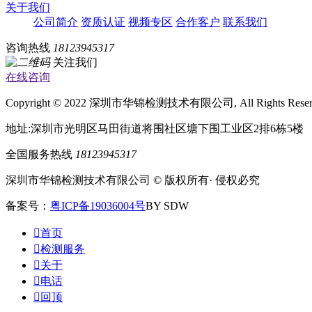
关于我们
公司简介
资质认证
视频专区
合作客户
联系我们
咨询热线
18123945317
关注我们
在线咨询
Copyright © 2022 深圳市华锦检测技术有限公司, All Rights Rese
地址:深圳市光明区马田街道将围社区塘下围工业区2排6栋5楼
全国服务热线
18123945317
深圳市华锦检测技术有限公司 © 版权所有· 侵权必究
备案号：
粤ICP备19036004号
BY SDW

首页

检测服务

关于

电话

回顶