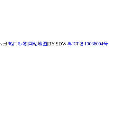
rved
热门标签
|
网站地图
|BY SDW|
粤ICP备19036004号