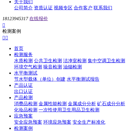
关于我们
公司简介
资质认证
视频专区
合作客户
联系我们
18123945317
在线报价

检测案例


首页
检测服务
水质检测
公共卫生检测
洁净室检测
集中空调卫生检测
环境空气检测
噪音检测
油烟检测
水平衡测试
节水型载体（单位）创建
水平衡测试报告
产品认证
出口认证
产品检测
消费品检测
金属性能检测
金属成分分析
矿石成分分析
化妆品检测
一次性使用卫生用品卫生检测
应急预案
安全应急预案
环境应急预案
安全生产标准化
检测案例