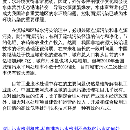
度，水环境变得非常脆弱。因此，外界条件的微小变化就会使
水体营养状态迅速转变，导致水藻频繁爆发。水体富营养化已
成为我国许多重要地区的水环境问题。控制面源污染已成为水
环境污染的重要课题。
在流域和区域水污染治理中，必须兼顾点源污染和非点源
污染。防治面源污染，有利于流域污染径流的储存和净化，节
约化肥、农药等农业生产投入。然而，我国非地表源污染治理
技术的研究基础还很薄弱。在未来相当长的一段时间里，中国
将继续处于快速城市化的进程中，城市总人口将从目前的3.8
亿增加到6.7亿，城市污水量也将大幅增加。但与2010年全国
城镇污水平均处理率不低于50%相比，目前城市污水二次处理
率仍有较大差距。
目前工业废水处理中存在的主要问题仍然是难降解有机工
业废水。中国主要河流和区域的面源污染治理项目几乎没有。
面对如此艰巨的任务，除了制定合理可行的产业技术经济政策
外，加大对水处理项目建设和运营的投入，开发和综合应用适
合国情的高效低耗处理技术技术将是一种有效的方式。
深圳污水检测机构-私自排放污水检测不合格的污水如何处