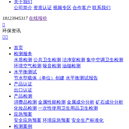
关于我们
公司简介
资质认证
视频专区
合作客户
联系我们
18123945317
在线报价

环保资讯


首页
检测服务
水质检测
公共卫生检测
洁净室检测
集中空调卫生检测
环境空气检测
噪音检测
油烟检测
水平衡测试
节水型载体（单位）创建
水平衡测试报告
产品认证
出口认证
产品检测
消费品检测
金属性能检测
金属成分分析
矿石成分分析
化妆品检测
一次性使用卫生用品卫生检测
应急预案
安全应急预案
环境应急预案
安全生产标准化
检测案例