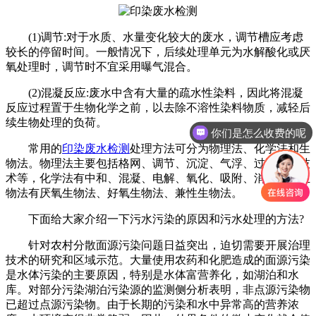
(1)调节:对于水质、水量变化较大的废水，调节槽应考虑
较长的停留时间。一般情况下，后续处理单元为水解酸化或厌
氧处理时，调节时不宜采用曝气混合。
(2)混凝反应:废水中含有大量的疏水性染料，因此将混凝
反应过程置于生物化学之前，以去除不溶性染料物质，减轻后
续生物处理的负荷。
你们是怎么收费的呢
常用的
印染废水检测
处理方法可分为物理法、化学法和生
物法。物理法主要包括格网、调节、沉淀、气浮、过滤、膜技
术等，化学法有中和、混凝、电解、氧化、吸附、消毒等，生
物法有厌氧生物法、好氧生物法、兼性生物法。
下面给大家介绍一下污水污染的原因和污水处理的方法?
针对农村分散面源污染问题日益突出，迫切需要开展治理
技术的研究和区域示范。大量使用农药和化肥造成的面源污染
是水体污染的主要原因，特别是水体富营养化，如湖泊和水
库。对部分污染湖泊污染源的监测侧分析表明，非点源污染物
已超过点源污染物。由于长期的污染和水中异常高的营养浓