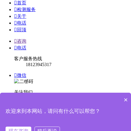

首页

检测服务

关于

电话

回顶

咨询

电话
客户服务热线
18123945317

微信
关注我们
×

回顶
欢迎来到本网站，请问有什么可以帮您？


消息提示