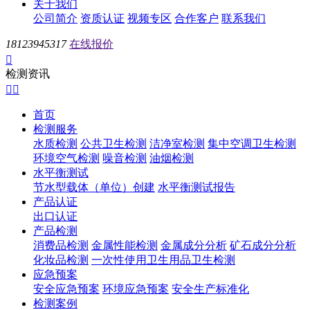
关于我们
公司简介
资质认证
视频专区
合作客户
联系我们
18123945317
在线报价

检测资讯


首页
检测服务
水质检测
公共卫生检测
洁净室检测
集中空调卫生检测
环境空气检测
噪音检测
油烟检测
水平衡测试
节水型载体（单位）创建
水平衡测试报告
产品认证
出口认证
产品检测
消费品检测
金属性能检测
金属成分分析
矿石成分分析
化妆品检测
一次性使用卫生用品卫生检测
应急预案
安全应急预案
环境应急预案
安全生产标准化
检测案例