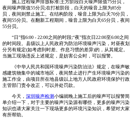
施工过程噪声排放标准:土方阶段白天噪声限值75分贝，
夜间噪声限值55分贝;在打桩阶段，白天的噪音上限为85分
贝，夜间则禁止施工。在结构阶段，噪音上限为白天70分贝，
夜间55分贝。在翻新工程期间，噪音上限为白天65分贝，夜间
55分贝。
“日”指6:00 - 22:00之间的时段;“夜”指次日22:00至6:00之间
的时间段。县级以上人民政府为防治环境噪声污染，对昼夜划
分另有规定(如考虑到时差、作息习惯的差异)的，从其规定。
当施工现场违反上述规定，是妨害公众时，可以报警。
《中华人民共和国环境噪声污染防治法》规定，在噪声敏
感建筑物集中的城市地区，夜间禁止进行产生环境噪声污染的
施工作业，由项目所在地县级以上地方人民政府环境保护行政
主管部门责令改正，可以并处罚款。
今天，
深圳噪声检测
小编就晚上施工后的噪声可以报警简
单介绍一下，对于主要的噪声污染源有哪些，更多的噪声污染
知识也请大家关注一下现场更多的环境污染知识，希望对大家
有所帮助。