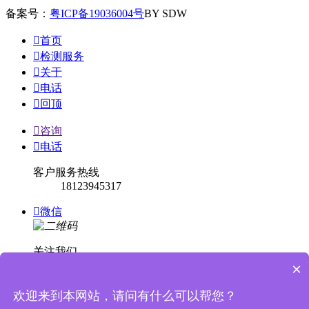
备案号：
粤ICP备19036004号
BY SDW

首页

检测服务

关于

电话

回顶

咨询

电话
客户服务热线
18123945317

微信
关注我们
×

回顶
欢迎来到本网站，请问有什么可以帮您？

