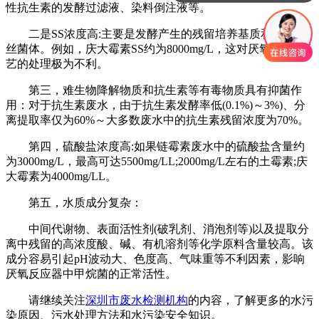
性抗生素的发酵过滤液、染料倒注液等。
二是SS浓度高:主要是发酵产生的残留培养基质和微生物
丝菌体。例如，庆大霉素SS约为8000mg/L，这对厌氧EGSB工
艺的处理极为不利。
第三，难生物降解物质和抗生素等有毒物质具有抑菌作
用：对于抗生素废水，由于抗生素发酵率低(0.1%)～3%)、分
离提取率仅为60%～大多数废水中的抗生素残留浓度为70%。
第四，硫酸盐浓度高:如果链霉素废水中的硫酸盐含量约
为3000mg/L，最高可达5500mg/LL;2000mg/L左右的土霉素;庆
大霉素为4000mg/LL。
第五，水质成分复杂：
中间代谢物、表面活性剂(破乳剂、消泡剂等)以及提取分
离中残留的高浓度酸、碱、有机溶剂等化学原料含量较高。该
成分容易引起pH波动大、色度高、气味重等不利因素，影响
厌氧反应器中甲烷菌的正常活性。
请继续关注
深圳市废水检测机构
的内容，了解更多的水污
染原因、污水处理方法和水污染安全知识。