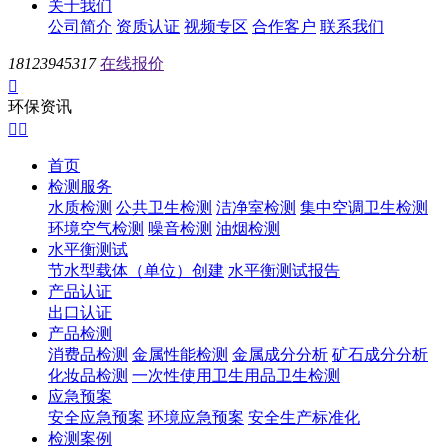
关于我们
公司简介
资质认证
视频专区
合作客户
联系我们
18123945317
在线报价

环保资讯


首页
检测服务
水质检测
公共卫生检测
洁净室检测
集中空调卫生检测
环境空气检测
噪音检测
油烟检测
水平衡测试
节水型载体（单位）创建
水平衡测试报告
产品认证
出口认证
产品检测
消费品检测
金属性能检测
金属成分分析
矿石成分分析
化妆品检测
一次性使用卫生用品卫生检测
应急预案
安全应急预案
环境应急预案
安全生产标准化
检测案例