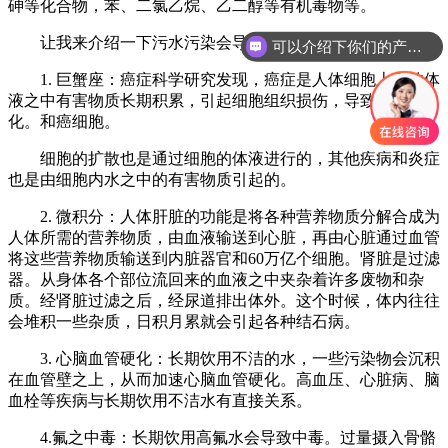
砷等化合物，苯、二氯乙烷、乙二醇等有机毒物等。
可以介绍下你们的产品么
让我来介绍一下污水污染会导致多少种疾病。
你们是怎么收费的呢
1. 巨蟹座：癌症科学研究发现，癌症是人体细胞上下的体
液之中有害物质长期积累，引起细胞组织损伤，导致急性恶
化。和癌细胞。
细胞的扩散也是通过细胞的体液进行的，其他疾病和炎症
也是由细胞内水之中的有害物质引起的。
2. 微积分：人体肝脏的功能是将各种营养物质分解合成为
人体所需的营养物质，由血液输送到心脏，再由心脏通过血管
将这些营养物质输送到内脏器官和60万亿个细胞。肾脏是过滤
器。从身体各个部位流回来的血液之中夹杂着许多废物和杂
质。经肾脏过滤之后，经尿道排出体外。这个时候，体内往往
会堆积一些杂质，日积月累就会引起各种结石病。
3. 心脑血管硬化：长期饮用不洁的水，一些污染物会沉积
在血管壁之上，从而加速心脑血管硬化。高血压、心脏病、脑
血栓等疾病与长期饮用不洁水有直接关系。
4.氟之中毒：长期饮用高氟水会导致中毒。过量摄入骨骼