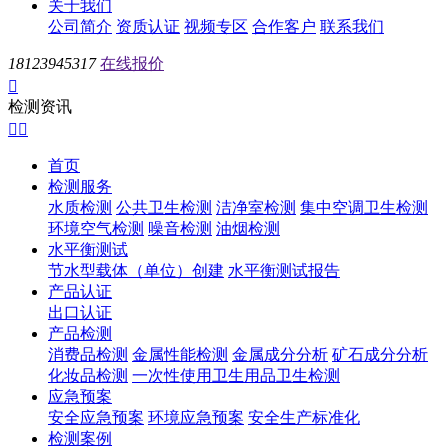
关于我们
公司简介
资质认证
视频专区
合作客户
联系我们
18123945317
在线报价

检测资讯


首页
检测服务
水质检测
公共卫生检测
洁净室检测
集中空调卫生检测
环境空气检测
噪音检测
油烟检测
水平衡测试
节水型载体（单位）创建
水平衡测试报告
产品认证
出口认证
产品检测
消费品检测
金属性能检测
金属成分分析
矿石成分分析
化妆品检测
一次性使用卫生用品卫生检测
应急预案
安全应急预案
环境应急预案
安全生产标准化
检测案例