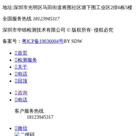
地址:深圳市光明区马田街道将围社区塘下围工业区2排6栋5楼
全国服务热线
18123945317
深圳市华锦检测技术有限公司 © 版权所有· 侵权必究
备案号：
粤ICP备19036004号
BY SDW

首页

检测服务

关于

电话

回顶

咨询

电话
客户服务热线
18123945317

微信