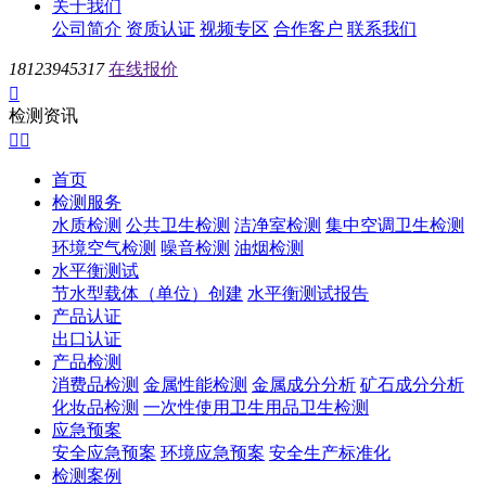
关于我们
公司简介
资质认证
视频专区
合作客户
联系我们
18123945317
在线报价

检测资讯


首页
检测服务
水质检测
公共卫生检测
洁净室检测
集中空调卫生检测
环境空气检测
噪音检测
油烟检测
水平衡测试
节水型载体（单位）创建
水平衡测试报告
产品认证
出口认证
产品检测
消费品检测
金属性能检测
金属成分分析
矿石成分分析
化妆品检测
一次性使用卫生用品卫生检测
应急预案
安全应急预案
环境应急预案
安全生产标准化
检测案例