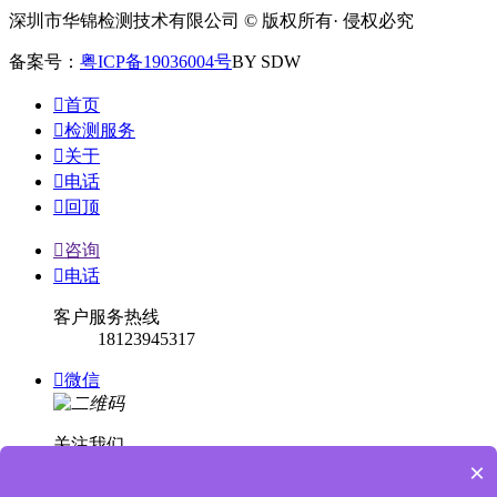
深圳市华锦检测技术有限公司 © 版权所有· 侵权必究
备案号：
粤ICP备19036004号
BY SDW

首页

检测服务

关于

电话

回顶

咨询

电话
客户服务热线
18123945317

微信
关注我们
×

回顶