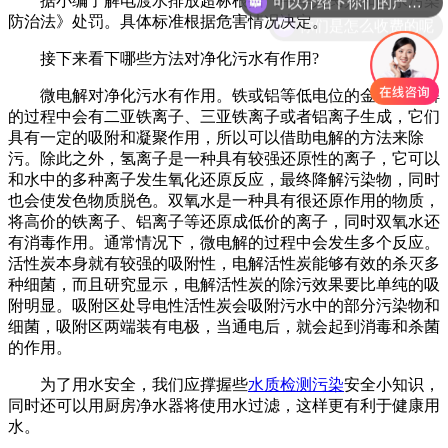
据小编了解电渡水排放超标根据《中华人民共和国水污染
你们是怎么收费的呢
防治法》处罚。具体标准根据危害情况决定。
接下来看下哪些方法对净化污水有作用?
微电解对净化污水有作用。铁或铝等低电位的金属在溶解
的过程中会有二亚铁离子、三亚铁离子或者铝离子生成，它们
具有一定的吸附和凝聚作用，所以可以借助电解的方法来除
污。除此之外，氢离子是一种具有较强还原性的离子，它可以
和水中的多种离子发生氧化还原反应，最终降解污染物，同时
也会使发色物质脱色。双氧水是一种具有很还原作用的物质，
将高价的铁离子、铝离子等还原成低价的离子，同时双氧水还
有消毒作用。通常情况下，微电解的过程中会发生多个反应。
活性炭本身就有较强的吸附性，电解活性炭能够有效的杀灭多
种细菌，而且研究显示，电解活性炭的除污效果要比单纯的吸
附明显。吸附区处导电性活性炭会吸附污水中的部分污染物和
细菌，吸附区两端装有电极，当通电后，就会起到消毒和杀菌
的作用。
为了用水安全，我们应撑握些
水质检测污染
安全小知识，
同时还可以用厨房净水器将使用水过滤，这样更有利于健康用
水。