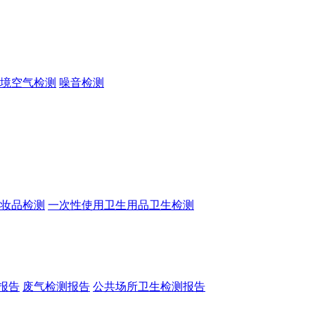
境空气检测
噪音检测
妆品检测
一次性使用卫生用品卫生检测
报告
废气检测报告
公共场所卫生检测报告