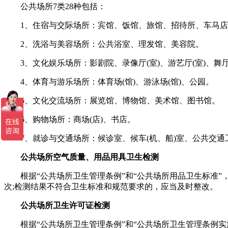
公共场所7类28种包括：
1、住宿与交际场所：宾馆、饭馆、旅馆、招待所、车马店
2、洗浴与美容场所：公共浴室、理发馆、美容院。
3、文化娱乐场所：影剧院、录像厅(室)、游艺厅(室)、舞
4、体育与游乐场所：体育场(馆)、游泳场(馆)、公园。
5、文化交流场所：展览馆、博物馆、美术馆、图书馆。
6、购物场所：商场(店)、书店。
7、就诊与交通场所：候诊室、候车(机、船)室、公共交通工
公共场所空气质量、用品用具卫生检测
根据“公共场所卫生管理条例”和“公共场所用品卫生标准”
次;检测结果不符合卫生标准和规范要求的，应当及时整改。
公共场所卫生许可证检测
根据“公共场所卫生管理条例”和“公共场所卫生管理条例实施