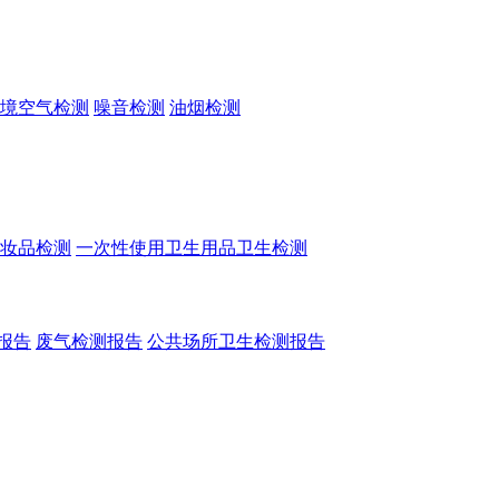
境空气检测
噪音检测
油烟检测
妆品检测
一次性使用卫生用品卫生检测
报告
废气检测报告
公共场所卫生检测报告