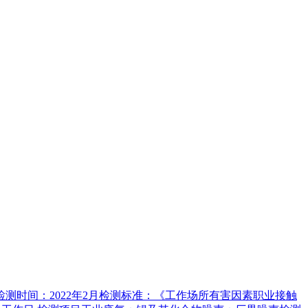
测时间：2022年2月检测标准：《工作场所有害因素职业接触