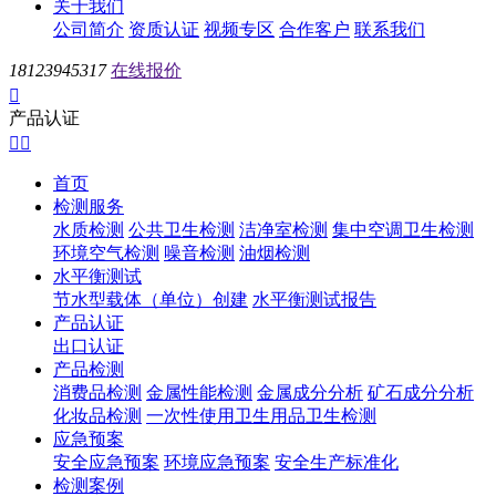
关于我们
公司简介
资质认证
视频专区
合作客户
联系我们
18123945317
在线报价

产品认证


首页
检测服务
水质检测
公共卫生检测
洁净室检测
集中空调卫生检测
环境空气检测
噪音检测
油烟检测
水平衡测试
节水型载体（单位）创建
水平衡测试报告
产品认证
出口认证
产品检测
消费品检测
金属性能检测
金属成分分析
矿石成分分析
化妆品检测
一次性使用卫生用品卫生检测
应急预案
安全应急预案
环境应急预案
安全生产标准化
检测案例