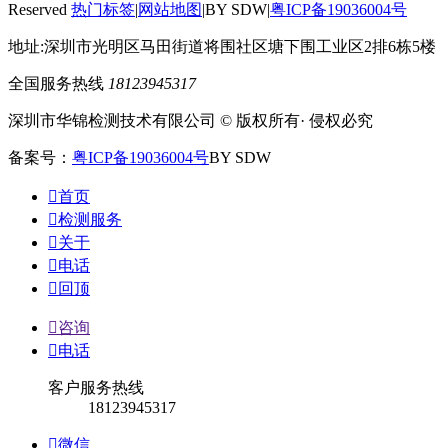
Reserved
热门标签
|
网站地图
|BY SDW|
粤ICP备19036004号
地址:深圳市光明区马田街道将围社区塘下围工业区2排6栋5楼
全国服务热线
18123945317
深圳市华锦检测技术有限公司 © 版权所有· 侵权必究
备案号：
粤ICP备19036004号
BY SDW

首页

检测服务

关于

电话

回顶

咨询

电话
客户服务热线
18123945317

微信