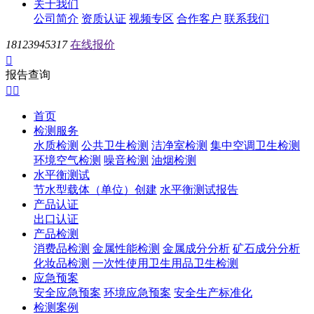
关于我们
公司简介
资质认证
视频专区
合作客户
联系我们
18123945317
在线报价

报告查询


首页
检测服务
水质检测
公共卫生检测
洁净室检测
集中空调卫生检测
环境空气检测
噪音检测
油烟检测
水平衡测试
节水型载体（单位）创建
水平衡测试报告
产品认证
出口认证
产品检测
消费品检测
金属性能检测
金属成分分析
矿石成分分析
化妆品检测
一次性使用卫生用品卫生检测
应急预案
安全应急预案
环境应急预案
安全生产标准化
检测案例