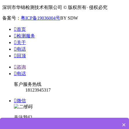
深圳市华锦检测技术有限公司 © 版权所有· 侵权必究
备案号：
粤ICP备19036004号
BY SDW

首页

检测服务

关于

电话

回顶

咨询

电话
客户服务热线
18123945317

微信
关注我们
×

回顶