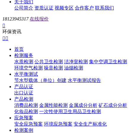
关于我们
公司简介
资质认证
视频专区
合作客户
联系我们
18123945317
在线报价

环保资讯


首页
检测服务
水质检测
公共卫生检测
洁净室检测
集中空调卫生检测
环境空气检测
噪音检测
油烟检测
水平衡测试
节水型载体（单位）创建
水平衡测试报告
产品认证
出口认证
产品检测
消费品检测
金属性能检测
金属成分分析
矿石成分分析
化妆品检测
一次性使用卫生用品卫生检测
应急预案
安全应急预案
环境应急预案
安全生产标准化
检测案例