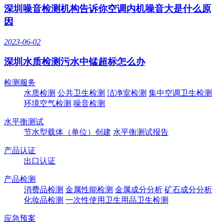
深圳噪音检测机构告诉你空调内机噪音大是什么原
因
2023-06-02
深圳水质检测污水中锰超标怎么办
检测服务
水质检测
公共卫生检测
洁净室检测
集中空调卫生检测
环境空气检测
噪音检测
水平衡测试
节水型载体（单位）创建
水平衡测试报告
产品认证
出口认证
产品检测
消费品检测
金属性能检测
金属成分分析
矿石成分分析
化妆品检测
一次性使用卫生用品卫生检测
应急预案