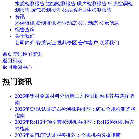
水质检测报告
油烟检测报告
噪声检测报告
中央空调检
测报告
废气检测报告
公共场所卫生检测报告
资讯
环保资讯
检测资讯
行业动态
公司动态
公示信息
报告查询
关于我们
公司简介
资质认证
视频专区
合作客户
联系我们
首页
资讯
检测资讯
返回列表
返回新闻中心
热门资讯
2026年铝材金属材料分析第三方检测机构推荐与选择指
南
2026年CMA认证矿石检测机构推荐：矿石合规检测选择
指南
2026年RoHS十项全套检测机构推荐：RoHS检测机构选
择指南
2026年家电CE认证服务推荐：合规机构选择指南