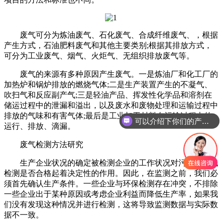
废气可分为炼油废气、石化废气、合成纤维废气、，根据
产生方式，石油肥料废气和其他主要类别;根据其排放方式，
可分为工业废气、烟气、火炬气、无组织排放废气等。
废气的来源有多种原因产生废气。一是炼油厂和化工厂的
加热炉和锅炉排放的燃烧气体;二是生产装置产生的不凝气、
吹扫气和反应副产气;三是轻油产品、挥发性化学品和溶剂在
储运过程中的泄漏和溢出，以及废水和废物处理和运输过程中
排放的气味和有害气体;最后是工业加工材料在运输过程中的
可以介绍下你们的产品么
运行、排放、滴漏。
废气检测方法研究
生产企业状况的确定被检测企业的工作状况对污染源废气
检测是否合格起着决定性的作用。因此，在监测之前，我们必
须首先确认生产条件。一些企业与环保检测存在冲突，不排除
一些企业出于某种原因或考虑企业利益而降低生产率，如果我
们没有发现这种情况并进行检测，这将导致监测数据与实际数
据不一致。