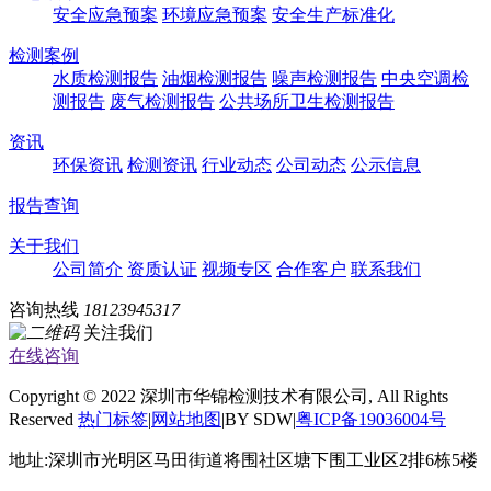
安全应急预案
环境应急预案
安全生产标准化
检测案例
水质检测报告
油烟检测报告
噪声检测报告
中央空调检
测报告
废气检测报告
公共场所卫生检测报告
资讯
环保资讯
检测资讯
行业动态
公司动态
公示信息
报告查询
关于我们
公司简介
资质认证
视频专区
合作客户
联系我们
咨询热线
18123945317
关注我们
在线咨询
Copyright © 2022 深圳市华锦检测技术有限公司, All Rights
Reserved
热门标签
|
网站地图
|BY SDW|
粤ICP备19036004号
地址:深圳市光明区马田街道将围社区塘下围工业区2排6栋5楼