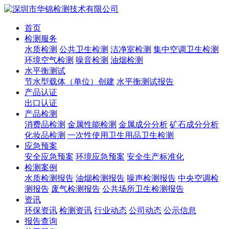
首页
检测服务
水质检测
公共卫生检测
洁净室检测
集中空调卫生检测
环境空气检测
噪音检测
油烟检测
水平衡测试
节水型载体（单位）创建
水平衡测试报告
产品认证
出口认证
产品检测
消费品检测
金属性能检测
金属成分分析
矿石成分分析
化妆品检测
一次性使用卫生用品卫生检测
应急预案
安全应急预案
环境应急预案
安全生产标准化
检测案例
水质检测报告
油烟检测报告
噪声检测报告
中央空调检
测报告
废气检测报告
公共场所卫生检测报告
资讯
环保资讯
检测资讯
行业动态
公司动态
公示信息
报告查询