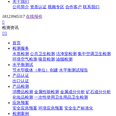
关于我们
公司简介
资质认证
视频专区
合作客户
联系我们
18123945317
在线报价

检测资讯


首页
检测服务
水质检测
公共卫生检测
洁净室检测
集中空调卫生检测
环境空气检测
噪音检测
油烟检测
水平衡测试
节水型载体（单位）创建
水平衡测试报告
产品认证
出口认证
产品检测
消费品检测
金属性能检测
金属成分分析
矿石成分分析
化妆品检测
一次性使用卫生用品卫生检测
应急预案
安全应急预案
环境应急预案
安全生产标准化
检测案例