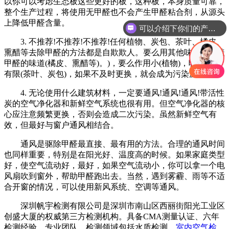
以你可以考虑生态板这些更好的板，这种板，本身质量可靠，
整个生产过程，将使用无甲醛也不会产生甲醛粘合剂，从源头
上降低甲醛含量。
可以介绍下你们的产品么
你们是怎么收费的呢
3. 不推荐!不推荐!不推荐!任何植物、炭包、茶叶、橘皮、
熏醋等去除甲醛的方法都是自欺欺人。要么用其他味道来掩盖
甲醛的味道(橘皮、熏醋等)。)，要么作用小(植物)，吸收范围
有限(茶叶、炭包)，如果不及时更换，就会成为污染源。
4. 无论使用什么建筑材料，一定要通风!通风!通风!带活性
炭的空气净化器和新鲜空气系统也很有用。但空气净化器的核
心应注意频繁更换，否则会造成二次污染。虽然新鲜空气有
效，但最好与窗户通风相结合。
通风是驱除甲醛最直接、最有用的方法。合理的通风时间
也同样重要，特别是在阳光好、温度高的时候。如果家庭类型
好，使空气流动好，最好，如果空气流动小，你可以拿一个电
风扇吹到窗外，帮助甲醛跑出去。当然，遇到雾霾、雨等不适
合开窗的情况，可以使用新风系统、空调等通风。
深圳帆宇检测有限公司是深圳市南山区西丽街阳光工业区
创盛大厦的权威第三方检测机构。具备CMA测量认证、六年
检测经验、专业团队、检测领域包括水质检测、
室内空气检