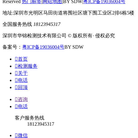
Reserved
热门标签
|
网站地图
|BY SDW|
粤ICP备19036004号
地址:深圳市光明区马田街道将围社区塘下围工业区2排6栋5楼
全国服务热线
18123945317
深圳市华锦检测技术有限公司 © 版权所有· 侵权必究
备案号：
粤ICP备19036004号
BY SDW

首页

检测服务

关于

电话

回顶

咨询

电话
客户服务热线
18123945317

微信