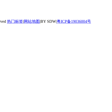
rved
热门标签
|
网站地图
|BY SDW|
粤ICP备19036004号