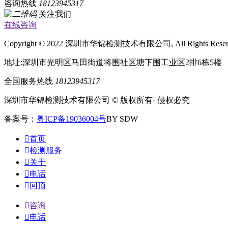
咨询热线
18123945317
关注我们
在线咨询
Copyright © 2022 深圳市华锦检测技术有限公司, All Rights Rese
地址:深圳市光明区马田街道将围社区塘下围工业区2排6栋5楼
全国服务热线
18123945317
深圳市华锦检测技术有限公司 © 版权所有· 侵权必究
备案号：
粤ICP备19036004号
BY SDW

首页

检测服务

关于

电话

回顶

咨询

电话