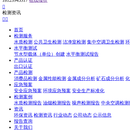
18123945317
在线报价

检测资讯


首页
检测服务
水质检测
公共卫生检测
洁净室检测
集中空调卫生检测
环
水平衡测试
节水型载体（单位）创建
水平衡测试报告
产品认证
出口认证
产品检测
消费品检测
金属性能检测
金属成分分析
矿石成分分析
化
应急预案
安全应急预案
环境应急预案
安全生产标准化
检测案例
水质检测报告
油烟检测报告
噪声检测报告
中央空调检测
资讯
环保资讯
检测资讯
行业动态
公司动态
公示信息
报告查询
关于我们