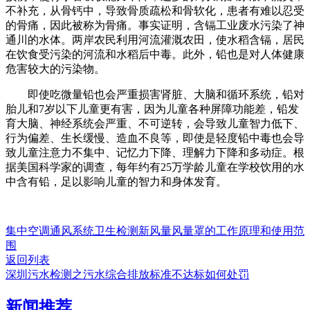
不补充，从骨钙中，导致骨质疏松和骨软化，患者有难以忍受
的骨痛，因此被称为骨痛。事实证明，含镉工业废水污染了神
通川的水体。两岸农民利用河流灌溉农田，使水稻含镉，居民
在饮食受污染的河流和水稻后中毒。此外，铅也是对人体健康
危害较大的污染物。
即使吃微量铅也会严重损害肾脏、大脑和循环系统，铅对
胎儿和7岁以下儿童更有害，因为儿童各种屏障功能差，铅发
育大脑、神经系统会严重、不可逆转，会导致儿童智力低下、
行为偏差、生长缓慢、造血不良等，即使是轻度铅中毒也会导
致儿童注意力不集中、记忆力下降、理解力下降和多动症。根
据美国科学家的调查，每年约有25万学龄儿童在学校饮用的水
中含有铅，足以影响儿童的智力和身体发育。
集中空调通风系统卫生检测新风量风量罩的工作原理和使用范
围
返回列表
深圳污水检测之污水综合排放标准不达标如何处罚
新闻推荐