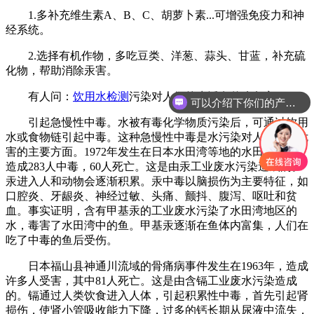
1.多补充维生素A、B、C、胡萝卜素...可增强免疫力和神
经系统。
2.选择有机作物，多吃豆类、洋葱、蒜头、甘蓝，补充硫
化物，帮助消除汞害。
有人问：
饮用水检测
污染对人们的生活有什么危害?
可以介绍下你们的产品么
引起急慢性中毒。水被有毒化学物质污染后，可通过饮用
水或食物链引起中毒。这种急慢性中毒是水污染对人体健康危
害的主要方面。1972年发生在日本水田湾等地的水田病事件，
造成283人中毒，60人死亡。这是由汞工业废水污染造成的。
汞进入人和动物会逐渐积累。汞中毒以脑损伤为主要特征，如
口腔炎、牙龈炎、神经过敏、头痛、颤抖、腹泻、呕吐和贫
血。事实证明，含有甲基汞的工业废水污染了水田湾地区的
水，毒害了水田湾中的鱼。甲基汞逐渐在鱼体内富集，人们在
吃了中毒的鱼后受伤。
日本福山县神通川流域的骨痛病事件发生在1963年，造成
许多人受害，其中81人死亡。这是由含镉工业废水污染造成
的。镉通过人类饮食进入人体，引起积累性中毒，首先引起肾
损伤，使肾小管吸收能力下降，过多的钙长期从尿液中流失，