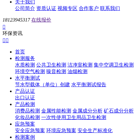
关于我们
公司简介
资质认证
视频专区
合作客户
联系我们
18123945317
在线报价

环保资讯


首页
检测服务
水质检测
公共卫生检测
洁净室检测
集中空调卫生检测
环境空气检测
噪音检测
油烟检测
水平衡测试
节水型载体（单位）创建
水平衡测试报告
产品认证
出口认证
产品检测
消费品检测
金属性能检测
金属成分分析
矿石成分分析
化妆品检测
一次性使用卫生用品卫生检测
应急预案
安全应急预案
环境应急预案
安全生产标准化
检测案例