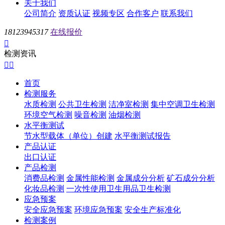
关于我们
公司简介
资质认证
视频专区
合作客户
联系我们
18123945317
在线报价

检测资讯


首页
检测服务
水质检测
公共卫生检测
洁净室检测
集中空调卫生检测
环境空气检测
噪音检测
油烟检测
水平衡测试
节水型载体（单位）创建
水平衡测试报告
产品认证
出口认证
产品检测
消费品检测
金属性能检测
金属成分分析
矿石成分分析
化妆品检测
一次性使用卫生用品卫生检测
应急预案
安全应急预案
环境应急预案
安全生产标准化
检测案例