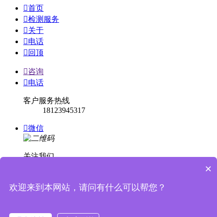

首页

检测服务

关于

电话

回顶

咨询

电话
客户服务热线
18123945317

微信
关注我们
×

回顶
欢迎来到本网站，请问有什么可以帮您？


消息提示