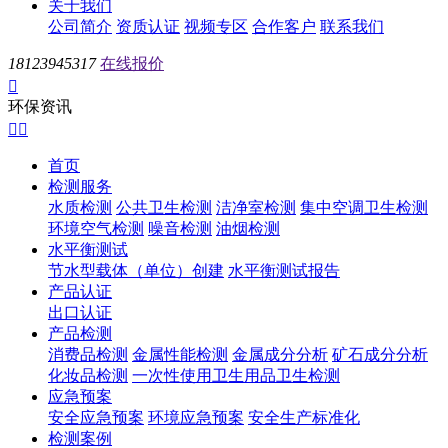
关于我们
公司简介
资质认证
视频专区
合作客户
联系我们
18123945317
在线报价

环保资讯


首页
检测服务
水质检测
公共卫生检测
洁净室检测
集中空调卫生检测
环境空气检测
噪音检测
油烟检测
水平衡测试
节水型载体（单位）创建
水平衡测试报告
产品认证
出口认证
产品检测
消费品检测
金属性能检测
金属成分分析
矿石成分分析
化妆品检测
一次性使用卫生用品卫生检测
应急预案
安全应急预案
环境应急预案
安全生产标准化
检测案例