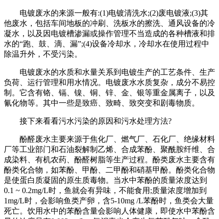
电镀废水的来源一般有:(1)电镀清洗水;(2)废电镀液;(3)其
他废水，包括车间地板的冲刷、洗板水的擦洗、通风设备的冷
凝水，以及因电镀槽渗漏或操作管理不当造成的各种槽液和排
水的“跑、鼓、滴、漏”;(4)设备冷却水，冷却水在使用过程中
除温升外，不受污染。
电镀废水的水质和水量关系到电镀生产的工艺条件、生产
负荷、运行管理和用水情况。电镀废水水质复杂，成分不易控
制。它含有铬、镉、镍、铜、锌、金、银等重金属离子，以及
氰化物等。其中一些是致癌、致畸、致突变和剧毒物质。
接下来看看污水污染的原因和污水处理方法?
酚醛废水主要来源于焦化厂、燃气厂、石化厂、绝缘材料
厂等工业部门和石油裂解制乙烯、合成苯酚、聚酰胺纤维、合
成染料、有机农药、酚醛树脂等生产过程。酚类废水主要含有
酚类化合物，如苯酚、甲酚、二甲酚和硝基甲酚。酚类化合物
是使蛋白质凝固的原生质毒物。当水中苯酚的质量浓度达到
0.1 ~ 0.2mg/L时，鱼就会有异味，不能食用;质量浓度增加到
1mg/L时，会影响鱼类产卵，含5-10mg /L苯酚时，鱼类会大量
死亡。饮用水中的苯酚含量会影响人体健康，即使水中苯酚含