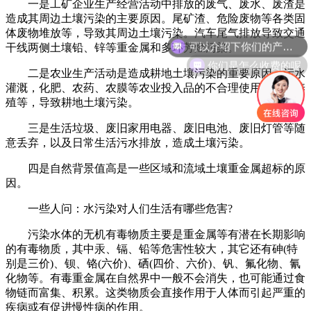
一是工矿企业生产经营活动中排放的废气、废水、废渣是
造成其周边土壤污染的主要原因。尾矿渣、危险废物等各类固
可以介绍下你们的产品么
体废物堆放等，导致其周边土壤污染。汽车尾气排放导致交通
干线两侧土壤铅、锌等重金属和多环芳烃污染。
你们是怎么收费的呢
二是农业生产活动是造成耕地土壤污染的重要原因。污水
灌溉，化肥、农药、农膜等农业投入品的不合理使用和畜禽养
殖等，导致耕地土壤污染。
三是生活垃圾、废旧家用电器、废旧电池、废旧灯管等随
意丢弃，以及日常生活污水排放，造成土壤污染。
四是自然背景值高是一些区域和流域土壤重金属超标的原
因。
一些人问：水污染对人们生活有哪些危害?
污染水体的无机有毒物质主要是重金属等有潜在长期影响
的有毒物质，其中汞、镉、铅等危害性较大，其它还有砷(特
别是三价)、钡、铬(六价)、硒(四价、六价)、钒、氟化物、氰
化物等。有毒重金属在自然界中一般不会消失，也可能通过食
物链而富集、积累。这类物质会直接作用于人体而引起严重的
疾病或有促进慢性病的作用。