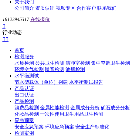
关于我们
公司简介
资质认证
视频专区
合作客户
联系我们
18123945317
在线报价

行业动态


首页
检测服务
水质检测
公共卫生检测
洁净室检测
集中空调卫生检测
环境空气检测
噪音检测
油烟检测
水平衡测试
节水型载体（单位）创建
水平衡测试报告
产品认证
出口认证
产品检测
消费品检测
金属性能检测
金属成分分析
矿石成分分析
化妆品检测
一次性使用卫生用品卫生检测
应急预案
安全应急预案
环境应急预案
安全生产标准化
检测案例