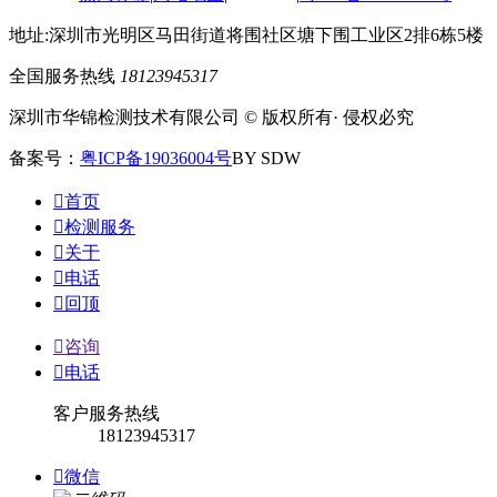
地址:深圳市光明区马田街道将围社区塘下围工业区2排6栋5楼
全国服务热线
18123945317
深圳市华锦检测技术有限公司 © 版权所有· 侵权必究
备案号：
粤ICP备19036004号
BY SDW

首页

检测服务

关于

电话

回顶

咨询

电话
客户服务热线
18123945317

微信