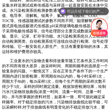
由取样、测试和信号处理三部分组成。取样可通过采样器
可以介绍下你们的产品么
采集水样送测试或将传感器与采样器一起直接安装在水体中完
成。水污染检测系统检测参数通常有水温、流速、流量、pH
你们是怎么收费的呢
值、电导率、溶解氧、铵离子、氰离子、硝酸根、COD、
TOC等。传感器随测试的参数不同而不同。如溶解氧采用隔
膜式原电池或极谱式传感器;pH采用玻璃电极传感器;氨和氰离
子采用电极传感器等。信号处理部分主要完成数据采集、传
输、显示、记录、贮存等功能。水污染检测系统分人工检测和
自动检测两类。自动检测系统可连续自动进行检测、信号处理
和传输。它一般安装在人群生产、生活有重要影响的水体，其
运转和维护费用亦较高。
工业废水的污染物含量和排放量常随工艺条件及工作时间
的不同而有很大差异，故采样时间、周期和频率的选择是一个
较复杂的问题。一般情况下，应在正常生产条件下的一个生产
周期内进行加密检测，即周期在8h以内的，每小时采样1次，
周期大于8h的，每2h采样1次，但每个生产周期的采样次数不
得少于3次。采样的同时测定流量。根据加密检测结果，绘制
污水污染物排放曲线(浓度一时间、流量一时间、总量一时
间)，并与所掌握的资料对照，如基本一致，即可据此确定采
样频率。对于稳定排放的污水，污染物排放曲线比较平稳，可
以采瞬时样;对于排放曲线有明显变化的不稳定排放污水，要