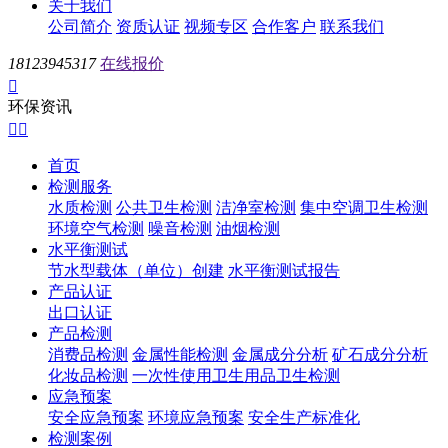
关于我们
公司简介
资质认证
视频专区
合作客户
联系我们
18123945317
在线报价

环保资讯


首页
检测服务
水质检测
公共卫生检测
洁净室检测
集中空调卫生检测
环境空气检测
噪音检测
油烟检测
水平衡测试
节水型载体（单位）创建
水平衡测试报告
产品认证
出口认证
产品检测
消费品检测
金属性能检测
金属成分分析
矿石成分分析
化妆品检测
一次性使用卫生用品卫生检测
应急预案
安全应急预案
环境应急预案
安全生产标准化
检测案例