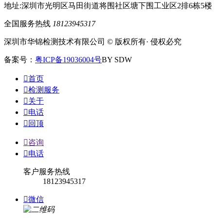
地址:深圳市光明区马田街道将围社区塘下围工业区2排6栋5楼
全国服务热线
18123945317
深圳市华锦检测技术有限公司 © 版权所有· 侵权必究
备案号：
粤ICP备19036004号
BY SDW

首页

检测服务

关于

电话

回顶

咨询

电话
客户服务热线
18123945317

微信