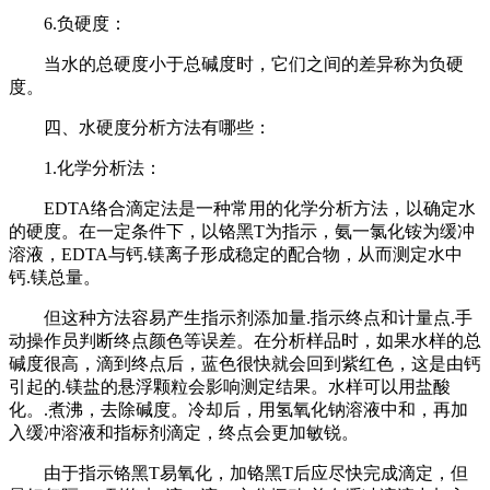
6.负硬度：
当水的总硬度小于总碱度时，它们之间的差异称为负硬
度。
四、水硬度分析方法有哪些：
1.化学分析法：
EDTA络合滴定法是一种常用的化学分析方法，以确定水
的硬度。在一定条件下，以铬黑T为指示，氨一氯化铵为缓冲
溶液，EDTA与钙.镁离子形成稳定的配合物，从而测定水中
钙.镁总量。
但这种方法容易产生指示剂添加量.指示终点和计量点.手
动操作员判断终点颜色等误差。在分析样品时，如果水样的总
碱度很高，滴到终点后，蓝色很快就会回到紫红色，这是由钙
引起的.镁盐的悬浮颗粒会影响测定结果。水样可以用盐酸
化。.煮沸，去除碱度。冷却后，用氢氧化钠溶液中和，再加
入缓冲溶液和指标剂滴定，终点会更加敏锐。
由于指示铬黑T易氧化，加铬黑T后应尽快完成滴定，但