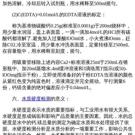
加热溶解。冷却后转入试剂瓶，用水稀释至500ml摇匀。
(2)C(EDTA)=0.01mol/L的EDTA溶液的标定：
称为基准物碳酸钙0.25g(称准至0.0001g)于200ml烧杯中，
用少量水润湿，盖上表面皿，一滴一滴加4mol/L的HCl所有碳
酸钙都溶解了.避免加入过量酸lOOml水，小火煮沸lOmin，赶
除C02.冷至室温，用少量水冲洗表面皿，定量转移至2500mL
在容量瓶中，用水稀释至刻度，摇匀。
用吸量管移除上述内容Ca2+标准溶液25ml于250mL在锥
形瓶中。加20ml蒸馏水.4ml缓冲溶液和3滴络黑T指示(或50)-
lOOmg指示干粉)，立即使用准备好的干粉EDTA当溶液的颜色
从紫红色变为纯蓝色时，溶液滴定并完全摇动。平行测量6
份，钙镁含量的绝对偏差应小于0.04mol/L。
六、
水质硬度检测
的意义：
水硬度是表示水质的重要指标，与工业用水有很大关系。
水硬度是形成锅垢和影响产品质量的主要因素。因此，水的总
硬度是水中的钙.镁总量的测定为确定水质和水处理提供了依
据。水硬度检测分析是水质分析的一项重要工作，影响公共生