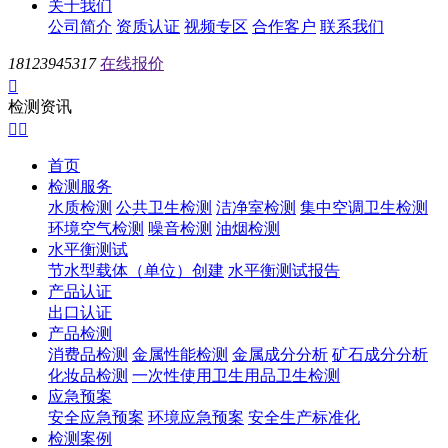
关于我们
公司简介
资质认证
视频专区
合作客户
联系我们
18123945317
在线报价

检测资讯


首页
检测服务
水质检测
公共卫生检测
洁净室检测
集中空调卫生检测
环境空气检测
噪音检测
油烟检测
水平衡测试
节水型载体（单位）创建
水平衡测试报告
产品认证
出口认证
产品检测
消费品检测
金属性能检测
金属成分分析
矿石成分分析
化妆品检测
一次性使用卫生用品卫生检测
应急预案
安全应急预案
环境应急预案
安全生产标准化
检测案例