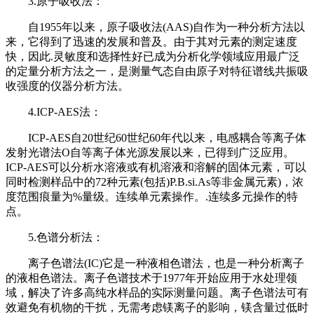
3.原子吸收法：
自1955年以来，原子吸收法(AAS)自作为一种分析方法以
来，它得到了迅速的发展和普及。由于其对元素的测定速度
快，因此.灵敏度和选择性好已成为分析化学领域应用最广泛
的定量分析方法之一，是测量气态自由原子对特征谱线共振吸
收强度的仪器分析方法。
4.ICP-AES法：
ICP-AES自20世纪60世纪60年代以来，电感耦合等离子体
发射光谱法O自等离子体光源发展以来，已得到广泛应用。
ICP-AES可以分析水溶液或有机溶液和溶解的固体元素，可以
同时检测样品中的72种元素(包括)P.B.si.As等非金属元素)，浓
度范围痕量为%量级。连续单元素操作。.连续多元操作的特
点。
5.色谱分析法：
离子色谱法(IC)它是一种液相色谱法，也是一种分析离子
的液相色谱法。离子色谱技术于1977年开始应用于水处理领
域，解决了许多高纯水样品的实际测量问题。离子色谱法可有
效避免有机物的干扰，无需考虑镁离子的影响，镁含量过低时