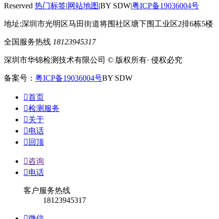
Reserved
热门标签
|
网站地图
|BY SDW|
粤ICP备19036004号
地址:深圳市光明区马田街道将围社区塘下围工业区2排6栋5楼
全国服务热线
18123945317
深圳市华锦检测技术有限公司 © 版权所有· 侵权必究
备案号：
粤ICP备19036004号
BY SDW

首页

检测服务

关于

电话

回顶

咨询

电话
客户服务热线
18123945317

微信