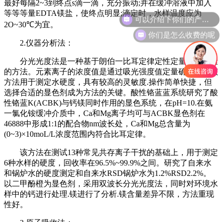
最好每隔2~3到终点s滴一滴，充分振动;并在缓冲溶液中加入
可以介绍下你们的产品么
等等等量EDTA镁盐，使终点明显;滴定时，水样温度应为
2O~30℃为宜。
你们是怎么收费的呢
2.仪器分析法：
分光光度法是一种基于朗伯一比耳定律定性定量分析元素
的方法。元素离子的浓度值是通过吸光强度值定量确定的。该
方法用于测定水硬度，具有较高的灵敏度.操作简单快捷，但
选择合适的显色剂成为方法的关键。酸性铬蓝蓝系统研究了酸
性铬蓝K(ACBK)与钙镁同时作用的显色系统，在pH=10.在氨
一氯化铵缓冲介质中，Ca和Mg离子均可与ACBK显色剂在
46888中形成1:1的配合物nm波长处，Ca和Mg总含量为
(0~3)×10moL/L浓度范围内符合比耳定律。
该方法在测试13种常见共存离子干扰的基础上，用于测定
6种水样的硬度，回收率在96.5%~99.9%之间。研究了自来水
和锅炉水的硬度测定和自来水RSD锅炉水为1.2%RSD2.2%。
以二甲酚橙为显色剂，采用双波长分光光度法，同时对环境水
样中的钙进行处理.镁进行了分析.镁含量差异不限，方法重现
性好。