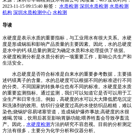
2023-11-15 09:15:40
标签：
水质检测
深圳水质检测
水质检测
机构
深圳水质检测中心
水检测
导读
水硬度是表示水质的重要指标，与工业用水有很大关系。水硬
度是形成锅垢和影响产品质量的主要因素。因此，水的总硬度
是水中的钙.镁总量的测定为确定水质和水处理提供了依据。
水硬度检测分析是水质分析的一项重要工作，影响公共生产和
生活安全。
水总硬度是否符合标准是自来水的重要参考数据，主要描
述钙镁离子的含量。水的总硬度可以根据不同的标准进行不同
的分类。不同国家的转换单位也有不同的标准。水硬度是水质
的重要监测指标。通过监测，我们可以知道它是否可以用于工
业生产和日常生活。例如，高硬度的水可以大大降低肥皂沉淀
和洗涤剂的效用。纺织行业硬度过高的水使纺织品粗糙，难以
染色;烧锅炉容易堵塞管道，造成锅炉爆炸事故;高硬度的水很
难喝.苦味，饮用后甚至影响胃肠功能;喂养牲畜会导致孕畜流
产。因此，
水硬度检测
方法的研究不容忽视。目前的分析测定
方法有很多，主要分为化学分析和仪器分析。