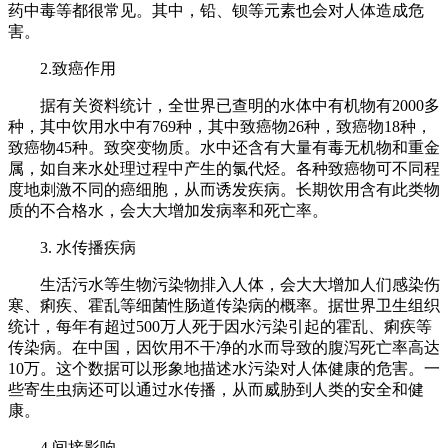
药中毒等都很常见。其中，铅、钡等元素也会对人体造成危
害。
2.致癌作用
据有关资料统计，全世界已查明的水体中有机物有2000多
种，其中饮用水中有769种，其中致癌物26种，致癌物18种，
致癌物45种。致突变物质。水中还含有大量有毒无机物和重金
属，如自来水处理过程中产生的氯代烃。各种致癌物可不同程
度地刺激不同的癌细胞，从而诱发疾病。长期饮用含有此类物
质的不合格水，会大大增加发病率和死亡率。
3. 水传播疾病
生活污水等生物污染物排入人体，会大大增加人们感染伤
寒、痢疾、霍乱等细菌性肠道传染病的概率。据世界卫生组织
统计，每年有超过500万人死于因水污染引起的霍乱、痢疾等
传染病。在中国，因饮用不干净的水而导致的腹泻死亡率高达
10万。这个数据可以形象地描述水污染对人体健康的危害。一
些寄生虫病还可以通过水传播，从而威胁到人类的安全和健
康。
4.间接影响