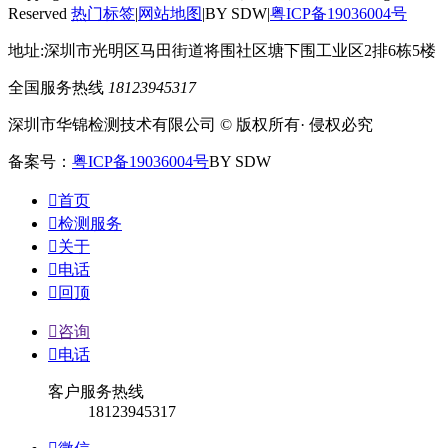
Reserved
热门标签
|
网站地图
|BY SDW|
粤ICP备19036004号
地址:深圳市光明区马田街道将围社区塘下围工业区2排6栋5楼
全国服务热线
18123945317
深圳市华锦检测技术有限公司 © 版权所有· 侵权必究
备案号：
粤ICP备19036004号
BY SDW

首页

检测服务

关于

电话

回顶

咨询

电话
客户服务热线
18123945317