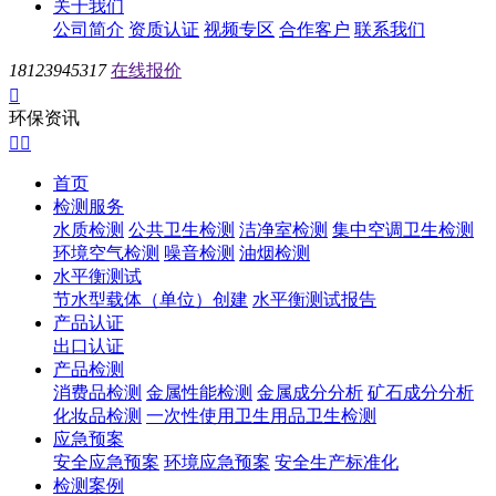
关于我们
公司简介
资质认证
视频专区
合作客户
联系我们
18123945317
在线报价

环保资讯


首页
检测服务
水质检测
公共卫生检测
洁净室检测
集中空调卫生检测
环境空气检测
噪音检测
油烟检测
水平衡测试
节水型载体（单位）创建
水平衡测试报告
产品认证
出口认证
产品检测
消费品检测
金属性能检测
金属成分分析
矿石成分分析
化妆品检测
一次性使用卫生用品卫生检测
应急预案
安全应急预案
环境应急预案
安全生产标准化
检测案例