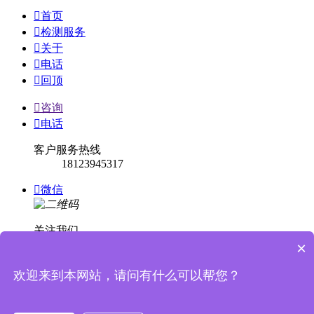

首页

检测服务

关于

电话

回顶

咨询

电话
客户服务热线
18123945317

微信
关注我们
×

回顶
欢迎来到本网站，请问有什么可以帮您？


消息提示