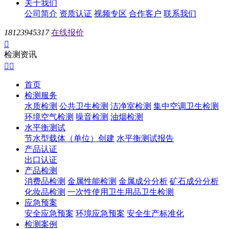
关于我们
公司简介
资质认证
视频专区
合作客户
联系我们
18123945317
在线报价

检测资讯


首页
检测服务
水质检测
公共卫生检测
洁净室检测
集中空调卫生检测
环境空气检测
噪音检测
油烟检测
水平衡测试
节水型载体（单位）创建
水平衡测试报告
产品认证
出口认证
产品检测
消费品检测
金属性能检测
金属成分分析
矿石成分分析
化妆品检测
一次性使用卫生用品卫生检测
应急预案
安全应急预案
环境应急预案
安全生产标准化
检测案例