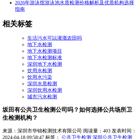
2026年游泳馆游泳池水质检测价格解析及优质机构选择
指南
相关标签
生活污水可以灌溉农田吗
地下水检测
地下水检测项目
地下水检测标准
深圳地下水检测
饮用水检测
饮用水污染
深圳水质检测
深圳饮用水检测
城市污水检测
坂田有公共卫生检测公司吗？如何选择公共场所卫
生检测机构？
来源：深圳市华锦检测技术有限公司
阅读量：403
发表时间：
2024-04-18 09:58:47
标签：
公共卫生检测
深圳公共卫生检测