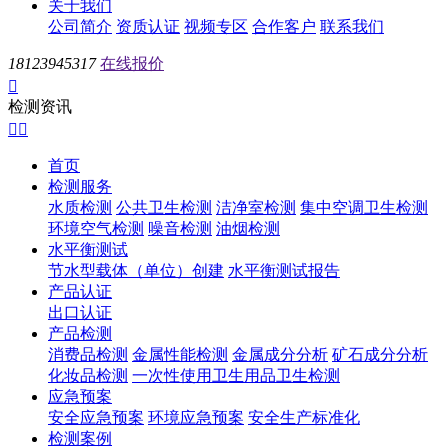
关于我们
公司简介
资质认证
视频专区
合作客户
联系我们
18123945317
在线报价

检测资讯


首页
检测服务
水质检测
公共卫生检测
洁净室检测
集中空调卫生检测
环境空气检测
噪音检测
油烟检测
水平衡测试
节水型载体（单位）创建
水平衡测试报告
产品认证
出口认证
产品检测
消费品检测
金属性能检测
金属成分分析
矿石成分分析
化妆品检测
一次性使用卫生用品卫生检测
应急预案
安全应急预案
环境应急预案
安全生产标准化
检测案例