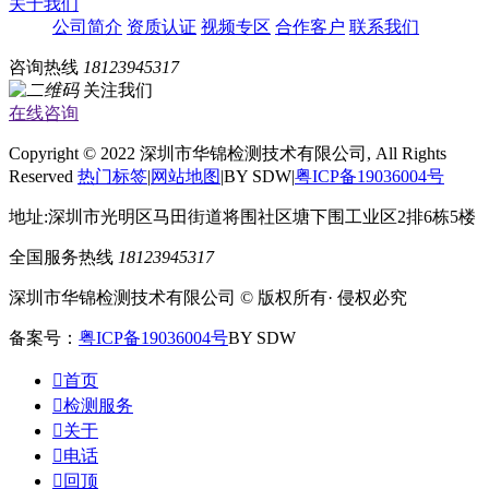
关于我们
公司简介
资质认证
视频专区
合作客户
联系我们
咨询热线
18123945317
关注我们
在线咨询
Copyright © 2022 深圳市华锦检测技术有限公司, All Rights
Reserved
热门标签
|
网站地图
|BY SDW|
粤ICP备19036004号
地址:深圳市光明区马田街道将围社区塘下围工业区2排6栋5楼
全国服务热线
18123945317
深圳市华锦检测技术有限公司 © 版权所有· 侵权必究
备案号：
粤ICP备19036004号
BY SDW

首页

检测服务

关于

电话

回顶