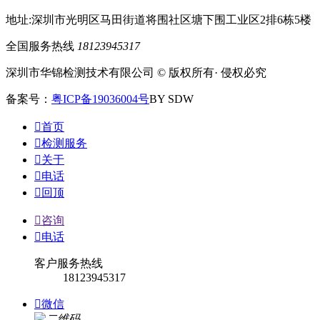
地址:深圳市光明区马田街道将围社区塘下围工业区2排6栋5楼
全国服务热线
18123945317
深圳市华锦检测技术有限公司 © 版权所有· 侵权必究
备案号：
粤ICP备19036004号
BY SDW

首页

检测服务

关于

电话

回顶

咨询

电话
客户服务热线
18123945317

微信