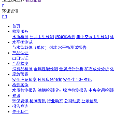
18123945317
在线报价

环保资讯


首页
检测服务
水质检测
公共卫生检测
洁净室检测
集中空调卫生检测
环
水平衡测试
节水型载体（单位）创建
水平衡测试报告
产品认证
出口认证
产品检测
消费品检测
金属性能检测
金属成分分析
矿石成分分析
化
应急预案
安全应急预案
环境应急预案
安全生产标准化
检测案例
水质检测报告
油烟检测报告
噪声检测报告
中央空调检测
资讯
环保资讯
检测资讯
行业动态
公司动态
公示信息
报告查询
关于我们