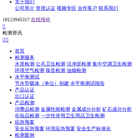
关于我们
公司简介
资质认证
视频专区
合作客户
联系我们
18123945317
在线报价

检测资讯


首页
检测服务
水质检测
公共卫生检测
洁净室检测
集中空调卫生检测
环境空气检测
噪音检测
油烟检测
水平衡测试
节水型载体（单位）创建
水平衡测试报告
产品认证
出口认证
产品检测
消费品检测
金属性能检测
金属成分分析
矿石成分分析
化妆品检测
一次性使用卫生用品卫生检测
应急预案
安全应急预案
环境应急预案
安全生产标准化
检测案例