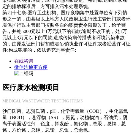
染病病人的排泄物，应当按照国家规定严格消毒;达到国家规
定的排放标准后，方可排入污水处理系统。
第四十七条-医疗卫生机构、医疗废物集中处置单位有下列情
形之一的，由县级以上地方人民政府卫生行政主管部门或者环
境保护行政主管部门按照各自的职责责令限期改正，给予警
告，并处5000元以上1万元以下的罚款;逾期不改正的，处1万
元以上3万元以下的罚款;造成传染病传播或者环境污染事故
的，由原发证部门暂扣或者吊销执业许可证件或者经营许可证
件;构成犯罪的，依法追究刑事责任:
在线咨询
微信沟通更方便
医疗废水检测项目
MEDICAL WASTEWATER TESTING ITEMS
沙门氏菌、志贺氏菌，pH，化学需氧量（COD），生化需氧
量（BOD），悬浮物（SS），氨氮，动植物油，石油类，阴
离子表面活性剂，色度，挥发酚，氰化物，总汞，总镉，总
铬，六价铬，总砷，总铅，总银，总余氯。