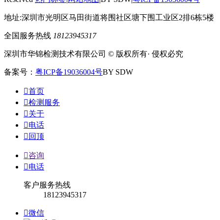
地址:深圳市光明区马田街道将围社区塘下围工业区2排6栋5楼
全国服务热线
18123945317
深圳市华锦检测技术有限公司 © 版权所有· 侵权必究
备案号：
粤ICP备19036004号
BY SDW

首页

检测服务

关于

电话

回顶

咨询

电话
客户服务热线
18123945317

微信