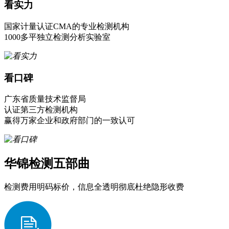
看实力
国家计量认证CMA的专业检测机构
1000多平独立检测分析实验室
看口碑
广东省质量技术监督局
认证第三方检测机构
赢得万家企业和政府部门的一致认可
华锦检测五部曲
检测费用明码标价，信息全透明彻底杜绝隐形收费