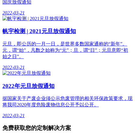
国庆放假通知
2022-03-21
帆宇检测 | 2021元旦放假通知
元旦，即公历的一月一日，是世界多数国家通称的“新年”。
元，谓“始”，凡数之始称为“元”；旦，谓“日”；元旦意即“初
始之日”。
2022-03-21
2022年元旦放假通知
据国家关于产废企业须公示危废管理的相关环保政策要求，现
将我司2020年度危险废物信息公开予以公开。
2022-03-21
免费获取您的定制解决方案