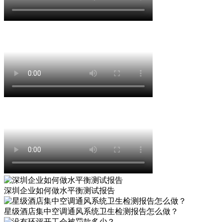
深圳企业如何做水平衡测试报告
星级酒店集中空调通风系统卫生检测报告怎么做？