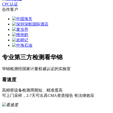
CPC认证
合作客户
专业第三方检测看华锦
华锦检测经国家计量权威认证的实验室
看速度
高精密设备检测周期短、精准度高
可上门采样，2-7天可出具CMA资质报告 有法律效应