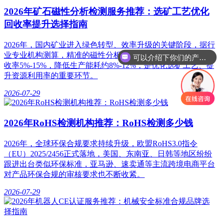
2026年矿石磁性分析检测服务推荐：选矿工艺优化
回收率提升选择指南
可以介绍下你们的产品么
2026年，国内矿业进入绿色转型、效率升级的关键阶段，据行
业专业机构测算，精准的磁性分析可帮助选矿企业提升金属回
你们是怎么收费的呢
收率5%-15%，降低生产能耗约8%-12%，是优化选矿工艺、提
升资源利用率的重要环节。
2026-07-29
2026年RoHS检测机构推荐：RoHS检测多少钱
2026年，全球环保合规要求持续升级，欧盟RoHS3.0指令
（EU）2025/2456正式落地，美国、东南亚、日韩等地区纷纷
跟进出台类似环保标准，亚马逊、速卖通等主流跨境电商平台
对产品环保合规的审核要求也不断收紧。
2026-07-29