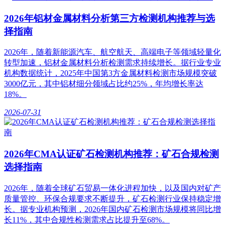
2026年铝材金属材料分析第三方检测机构推荐与选
择指南
2026年，随着新能源汽车、航空航天、高端电子等领域轻量化
转型加速，铝材金属材料分析检测需求持续增长。据行业专业
机构数据统计，2025年中国第3方金属材料检测市场规模突破
3000亿元，其中铝材细分领域占比约25%，年均增长率达
18%。
2026-07-31
2026年CMA认证矿石检测机构推荐：矿石合规检测
选择指南
2026年，随着全球矿石贸易一体化进程加快，以及国内对矿产
质量管控、环保合规要求不断提升，矿石检测行业保持稳定增
长。据专业机构预测，2026年国内矿石检测市场规模将同比增
长11%，其中合规性检测需求占比提升至68%。