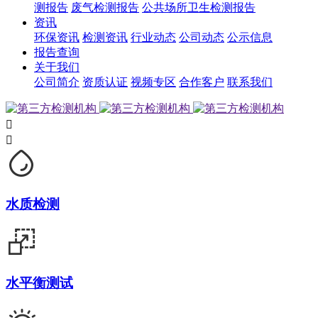
测报告
废气检测报告
公共场所卫生检测报告
资讯
环保资讯
检测资讯
行业动态
公司动态
公示信息
报告查询
关于我们
公司简介
资质认证
视频专区
合作客户
联系我们


水质检测
水平衡测试