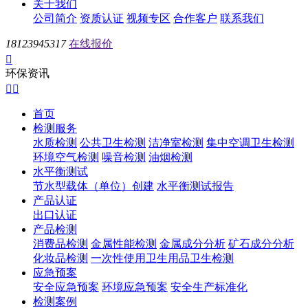
关于我们
公司简介
资质认证
视频专区
合作客户
联系我们
18123945317
在线报价

环保资讯


首页
检测服务
水质检测
公共卫生检测
洁净室检测
集中空调卫生检测
环境空气检测
噪音检测
油烟检测
水平衡测试
节水型载体（单位）创建
水平衡测试报告
产品认证
出口认证
产品检测
消费品检测
金属性能检测
金属成分分析
矿石成分分析
化妆品检测
一次性使用卫生用品卫生检测
应急预案
安全应急预案
环境应急预案
安全生产标准化
检测案例