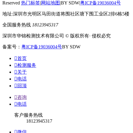
Reserved
热门标签
|
网站地图
|BY SDW|
粤ICP备19036004号
地址:深圳市光明区马田街道将围社区塘下围工业区2排6栋5楼
全国服务热线
18123945317
深圳市华锦检测技术有限公司 © 版权所有· 侵权必究
备案号：
粤ICP备19036004号
BY SDW

首页

检测服务

关于

电话

回顶

咨询

电话
客户服务热线
18123945317

微信