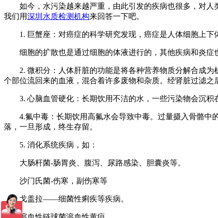
如今，水污染越来越严重，由此引发的疾病也很多，对人类社
我们用
深圳水质检测机构
来回答一下吧。
1. 巨蟹座：对癌症的科学研究发现，癌症是人体细胞上下
细胞的扩散也是通过细胞的体液进行的，其他疾病和炎症也
2. 微积分：人体肝脏的功能是将各种营养物质分解合成为
个部位流回来的血液，混合着许多废物和杂质。经肾脏过滤之
3. 心脑血管硬化：长期饮用不洁的水，一些污染物会沉积
4.氟中毒：长期饮用高氟水会导致中毒。过量摄入骨骼中的
落，一旦形成，终生存留。
5. 消化系统疾病，如：
大肠杆菌-肠胃炎、腹泻、尿路感染、胆囊炎等。
沙门氏菌-伤寒，副伤寒等
戈盖拉——细菌性痢疾等疾病。
溶血性链球菌溶血性黄疸。