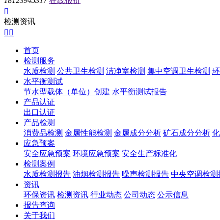
18123945317
在线报价

检测资讯


首页
检测服务
水质检测
公共卫生检测
洁净室检测
集中空调卫生检测
环
水平衡测试
节水型载体（单位）创建
水平衡测试报告
产品认证
出口认证
产品检测
消费品检测
金属性能检测
金属成分分析
矿石成分分析
化
应急预案
安全应急预案
环境应急预案
安全生产标准化
检测案例
水质检测报告
油烟检测报告
噪声检测报告
中央空调检测
资讯
环保资讯
检测资讯
行业动态
公司动态
公示信息
报告查询
关于我们