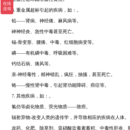
6. 重金属超标引起的疾病，如：。
铅——肾病、神经痛、麻风病等。
砷神经炎、急性中毒甚至死亡。
镉-骨变形、腰痛、中毒、红细胞病变等。
磷——有机磷中毒、呼吸困难等。
钙结石病、痛风等。
汞-神经毒性，精神错乱，疯狂，抽搐，甚至死亡。
铬——慢性肾中毒，引起肾功能障碍、癌症等。
7. 其他疾病，如：。
氯仿等卤化物质、荧光物质——致癌。
辐射异物-改变人类的遗传学，并导致相应的疾病在人体。
农药、化肥、除草剂、亚硝酸盐毒素蓄积、中毒性肝炎、肝