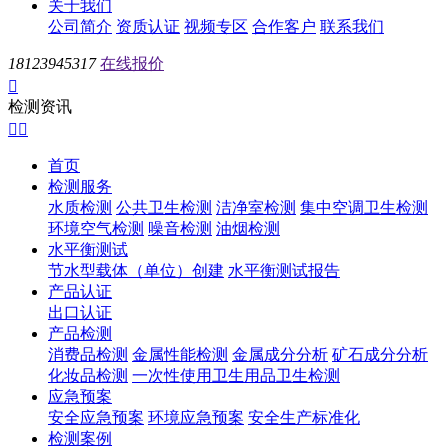
关于我们
公司简介
资质认证
视频专区
合作客户
联系我们
18123945317
在线报价

检测资讯


首页
检测服务
水质检测
公共卫生检测
洁净室检测
集中空调卫生检测
环境空气检测
噪音检测
油烟检测
水平衡测试
节水型载体（单位）创建
水平衡测试报告
产品认证
出口认证
产品检测
消费品检测
金属性能检测
金属成分分析
矿石成分分析
化妆品检测
一次性使用卫生用品卫生检测
应急预案
安全应急预案
环境应急预案
安全生产标准化
检测案例