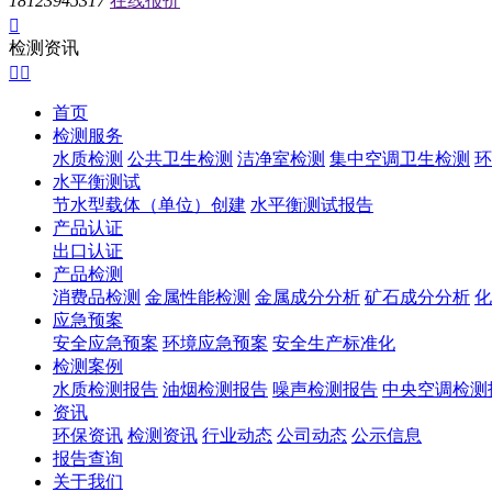
18123945317
在线报价

检测资讯


首页
检测服务
水质检测
公共卫生检测
洁净室检测
集中空调卫生检测
环
水平衡测试
节水型载体（单位）创建
水平衡测试报告
产品认证
出口认证
产品检测
消费品检测
金属性能检测
金属成分分析
矿石成分分析
化
应急预案
安全应急预案
环境应急预案
安全生产标准化
检测案例
水质检测报告
油烟检测报告
噪声检测报告
中央空调检测
资讯
环保资讯
检测资讯
行业动态
公司动态
公示信息
报告查询
关于我们