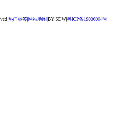
rved
热门标签
|
网站地图
|BY SDW|
粤ICP备19036004号