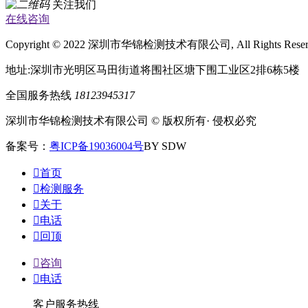
关注我们
在线咨询
Copyright © 2022 深圳市华锦检测技术有限公司, All Rights Rese
地址:深圳市光明区马田街道将围社区塘下围工业区2排6栋5楼
全国服务热线
18123945317
深圳市华锦检测技术有限公司 © 版权所有· 侵权必究
备案号：
粤ICP备19036004号
BY SDW

首页

检测服务

关于

电话

回顶

咨询

电话
客户服务热线