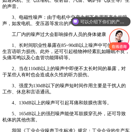
如通风机、空气压缩机、喷射器、汽笛、锅炉排气放空等产生
的声音。
3、电磁性噪声：由于电机中交变力相互作用而产生的噪
可以介绍下你们的产品么
声，如发电机、变压器等发出的声音。
工厂内的噪声过大会影响操作人员的身体健康
1、长时间职业性暴露在85~90dB以上噪声中可使工人产
生言语听力损伤。此外，还可引起植物神经紊乱如睡眠不良，
头痛耳鸣以及心血管功能障碍等。
2、当在110dB以上的噪声中即便不太长时间的暴露，对
于某些人有时也会造成永久性的听力损伤。
3、强度为130dB以下的噪声短时间作用主要是干扰人的
工作、休息和言语通讯。
4、130dB以上的噪声可引起耳痛和鼓膜伤害等。
5、165dB以上的强烈噪声能使耳鼓膜穿孔外，还可导致
机体的其他伤害。
我国《工业企业噪声卫生标准》规定：工业企业的生产车