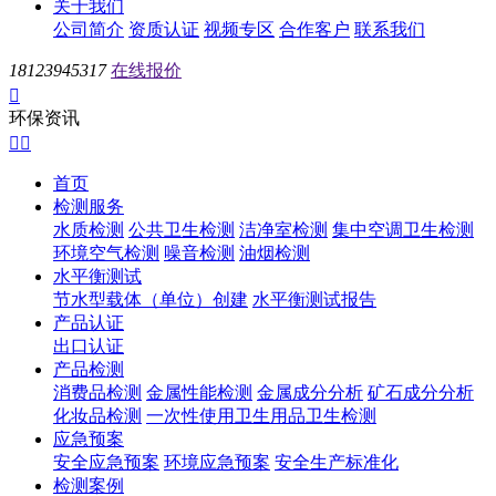
关于我们
公司简介
资质认证
视频专区
合作客户
联系我们
18123945317
在线报价

环保资讯


首页
检测服务
水质检测
公共卫生检测
洁净室检测
集中空调卫生检测
环境空气检测
噪音检测
油烟检测
水平衡测试
节水型载体（单位）创建
水平衡测试报告
产品认证
出口认证
产品检测
消费品检测
金属性能检测
金属成分分析
矿石成分分析
化妆品检测
一次性使用卫生用品卫生检测
应急预案
安全应急预案
环境应急预案
安全生产标准化
检测案例