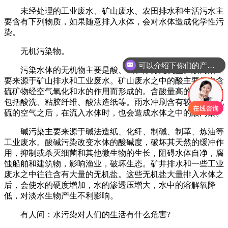
未经处理的工业废水、矿山废水、农田排水和生活污水主
要含有下列物质，如果随意排入水体，会对水体造成化学性污
染。
无机污染物。
可以介绍下你们的产品么
污染水体的无机物主要是酸、碱和部分无机盐。酸污染主
要来源于矿山排水和工业废水。矿山废水之中的酸主要是由含
硫矿物经空气氧化和水的作用而形成的。含酸量高的工业废水
包括酸洗、粘胶纤维、酸法造纸等。雨水冲刷含有较多二氧化
硫的空气之后，在流入水体时，也会造成水体之中的酸污染。
碱污染主要来源于碱法造纸、化纤、制碱、制革、炼油等
工业废水。酸碱污染改变水体的酸碱度，破坏其天然的缓冲作
用，抑制或杀灭细菌和其他微生物的生长，阻碍水体自净，腐
蚀船舶和建筑物，影响渔业，破坏生态。矿井排水和一些工业
废水之中往往含有大量的无机盐。这些无机盐大量排入水体之
后，会使水的硬度增加，水的渗透压增大，水中的溶解氧降
低，对淡水生物产生不利影响。
有人问：水污染对人们的生活有什么危害?