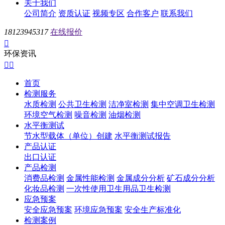
关于我们
公司简介
资质认证
视频专区
合作客户
联系我们
18123945317
在线报价

环保资讯


首页
检测服务
水质检测
公共卫生检测
洁净室检测
集中空调卫生检测
环境空气检测
噪音检测
油烟检测
水平衡测试
节水型载体（单位）创建
水平衡测试报告
产品认证
出口认证
产品检测
消费品检测
金属性能检测
金属成分分析
矿石成分分析
化妆品检测
一次性使用卫生用品卫生检测
应急预案
安全应急预案
环境应急预案
安全生产标准化
检测案例