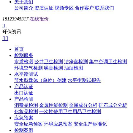
关于我们
公司简介
资质认证
视频专区
合作客户
联系我们
18123945317
在线报价

环保资讯


首页
检测服务
水质检测
公共卫生检测
洁净室检测
集中空调卫生检测
环境空气检测
噪音检测
油烟检测
水平衡测试
节水型载体（单位）创建
水平衡测试报告
产品认证
出口认证
产品检测
消费品检测
金属性能检测
金属成分分析
矿石成分分析
化妆品检测
一次性使用卫生用品卫生检测
应急预案
安全应急预案
环境应急预案
安全生产标准化
检测案例