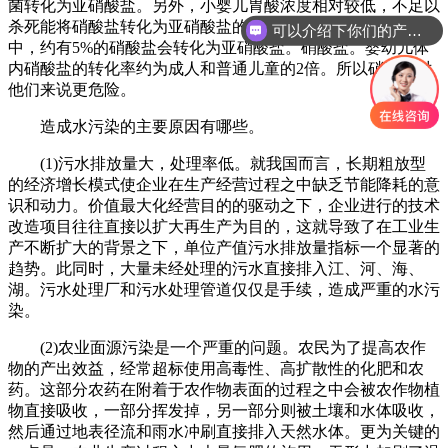
菌转化为亚硝酸盐。另外，小婴儿胃酸浓度相对较低，不足以
杀死能将硝酸盐转化为亚硝酸盐的细菌。在它们的消化管之
可以介绍下你们的产品么
中，约有5%的硝酸盐会转化为亚硝酸盐。硝酸盐。婴幼儿体
内硝酸盐的转化率约为成人和普通儿童的2倍。所以硝酸盐对
他们来说更危险。
造成水污染的主要原因有哪些。
(1)污水排放量大，处理率低。就我国而言，长期粗放型
的经济增长模式使企业在生产经营过程之中缺乏节能降耗的意
识和动力。价值最大化经营目的的驱动之下，企业进行的技术
改造项目往往直接以扩大再生产为目的，这就导致了在工业生
产不断扩大的背景之下，单位产值污水排放量指标一个显著的
趋势。此同时，大量未经处理的污水直接排入江、河、海、
湖。污水处理厂和污水处理管道仅仅是手续，造成严重的水污
染。
(2)农业面源污染是一个严重的问题。农民为了提高农作
物的产出效益，经常超标使用高毒性、高扩散性的化肥和农
药。这部分农药在附着于农作物表面的过程之中会被农作物植
物直接吸收，一部分挥发掉，另一部分则被土壤和水体吸收，
然后通过地表径流和雨水冲刷直接排入天然水体。更为关键的