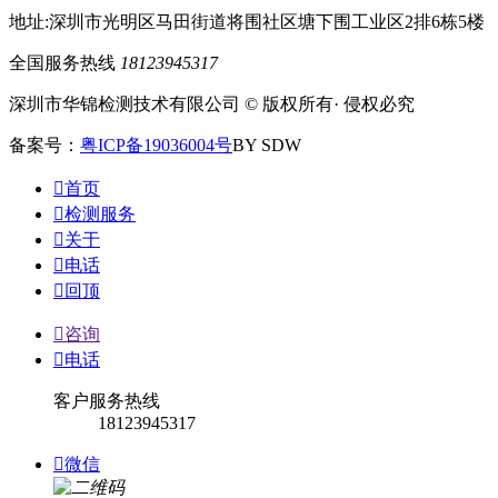
地址:深圳市光明区马田街道将围社区塘下围工业区2排6栋5楼
全国服务热线
18123945317
深圳市华锦检测技术有限公司 © 版权所有· 侵权必究
备案号：
粤ICP备19036004号
BY SDW

首页

检测服务

关于

电话

回顶

咨询

电话
客户服务热线
18123945317

微信