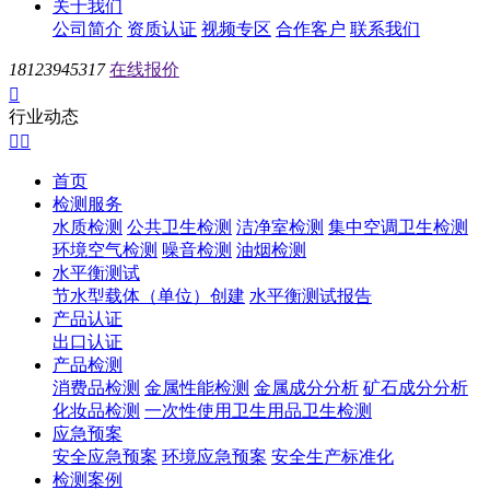
关于我们
公司简介
资质认证
视频专区
合作客户
联系我们
18123945317
在线报价

行业动态


首页
检测服务
水质检测
公共卫生检测
洁净室检测
集中空调卫生检测
环境空气检测
噪音检测
油烟检测
水平衡测试
节水型载体（单位）创建
水平衡测试报告
产品认证
出口认证
产品检测
消费品检测
金属性能检测
金属成分分析
矿石成分分析
化妆品检测
一次性使用卫生用品卫生检测
应急预案
安全应急预案
环境应急预案
安全生产标准化
检测案例