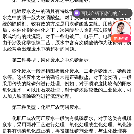
第一种类型，电镀废水之中总磷超标。
电镀废水之中的磷具有特殊性。与一般总磷不同，电镀废
可以介绍下你们的产品么
水之中的磷一般为次磷酸盐。对于次磷酸盐废水，不能使用传
统的除磷剂。较有效的方法是用次磷酸盐去除。用该剂处理之
后，在催化剂的催化之下，次磷酸盐去除剂与次磷酸盐结合，
形成均匀的共沉淀。对于一些电镀厂、电子厂、电路板厂等，
由于涉及化学镀镍工艺，原水中含有次磷酸钠作为还原剂，所
以经常会出现废水中磷超标的问题。
第二种类型，磷化废水之中总磷超标。
磷化废水一般是指阳极氧化废水、工业含磷废水、磷酸废
水等。这些废水之中的磷通常是正磷酸盐。对于这类磷，一般
采用传统的除磷剂进行处理。例如，对于磷浓度比较高的阳极
氧化废水，可以用石灰处理，对于磷浓度较低的工业废水，可
以加入铁基除磷剂进行沉淀处理。
第三种类型，化肥厂农药磷废水。
化肥厂或农药厂废水一般为有机磷废水。对于这类有机磷
废水，采用两种工艺进行处理，氧化处理或生化处理。氧化法
是将有机磷氧化成正磷，再投加除磷剂处理，与生化处理类