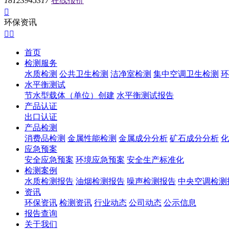
18123945317
在线报价

环保资讯


首页
检测服务
水质检测
公共卫生检测
洁净室检测
集中空调卫生检测
环
水平衡测试
节水型载体（单位）创建
水平衡测试报告
产品认证
出口认证
产品检测
消费品检测
金属性能检测
金属成分分析
矿石成分分析
化
应急预案
安全应急预案
环境应急预案
安全生产标准化
检测案例
水质检测报告
油烟检测报告
噪声检测报告
中央空调检测
资讯
环保资讯
检测资讯
行业动态
公司动态
公示信息
报告查询
关于我们