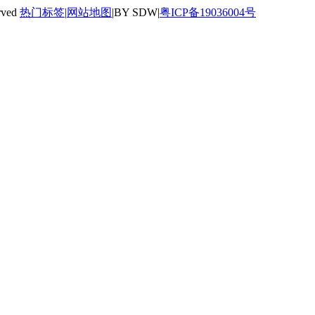
rved
热门标签
|
网站地图
|BY SDW|
粤ICP备19036004号