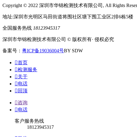
Copyright © 2022 深圳市华锦检测技术有限公司, All Rights Rese
地址:深圳市光明区马田街道将围社区塘下围工业区2排6栋5楼
全国服务热线
18123945317
深圳市华锦检测技术有限公司 © 版权所有· 侵权必究
备案号：
粤ICP备19036004号
BY SDW

首页

检测服务

关于

电话

回顶

咨询

电话
客户服务热线
18123945317