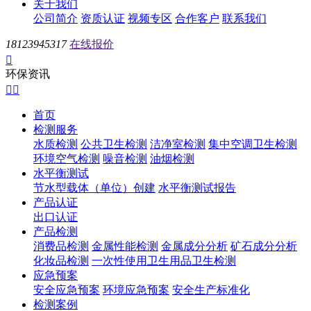
关于我们
公司简介
资质认证
视频专区
合作客户
联系我们
18123945317
在线报价

环保资讯


首页
检测服务
水质检测
公共卫生检测
洁净室检测
集中空调卫生检测
环境空气检测
噪音检测
油烟检测
水平衡测试
节水型载体（单位）创建
水平衡测试报告
产品认证
出口认证
产品检测
消费品检测
金属性能检测
金属成分分析
矿石成分分析
化妆品检测
一次性使用卫生用品卫生检测
应急预案
安全应急预案
环境应急预案
安全生产标准化
检测案例