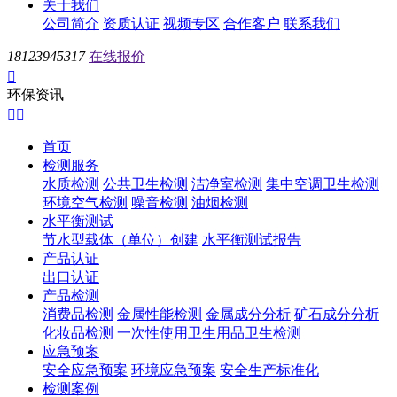
关于我们
公司简介
资质认证
视频专区
合作客户
联系我们
18123945317
在线报价

环保资讯


首页
检测服务
水质检测
公共卫生检测
洁净室检测
集中空调卫生检测
环境空气检测
噪音检测
油烟检测
水平衡测试
节水型载体（单位）创建
水平衡测试报告
产品认证
出口认证
产品检测
消费品检测
金属性能检测
金属成分分析
矿石成分分析
化妆品检测
一次性使用卫生用品卫生检测
应急预案
安全应急预案
环境应急预案
安全生产标准化
检测案例