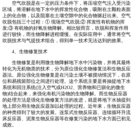
空气吹脱是在一定的压力条件下，将压缩空气注入受污染
区域，将溶解在地下水中的挥发性化合物，吸附在土颗粒表面
上的化合物，以及阻塞在土壤空隙中的化合物驱赶出来。空气
吹脱包括三个过程：① 现场空气吹脱;② 挥发性有机物的挥
发;③ 有机物的好氧生物降解。相比较而言，吹脱和挥发作用
进行较快，而生物降解进程缓慢。在实际应用中，通常将空气
吹脱技术与气提技术组合，得到单一技术无法达到的效果。
4、生物修复技术
生物修复是利用微生物降解地下水中污染物，并将其最终
转化为无机物质的技术，分为原位强化生物修复法和生物反应
器法。原位强化生物修复是在污染土壤不被搅动情况下，在原
位和易残留部位之间进行处理。这个系统主要是将抽提地下水
系统和回注系统(注入空气或H2O2、营养物和已驯化的微生
物)结合起来，来强化有机污染物的生物降解。而生物反应器
的处理方法是强化生物修复方法的改进，就是将地下水抽提到
地上部分用生物反应器加以处理的过程。近年来，生物反应器
的种类得到了较大的发展。连泵式生物反应器、连续循环升流
床反应器、泥浆生物反应器等在修复污染的地下水方面已初见
成效。