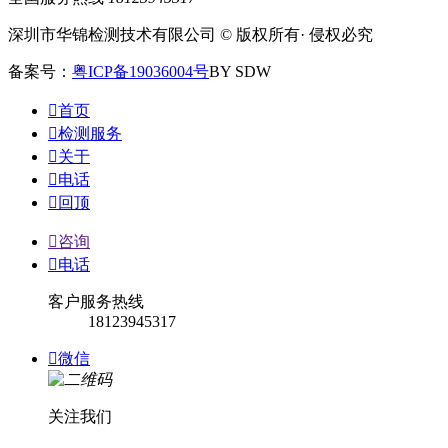
深圳市华锦检测技术有限公司 © 版权所有· 侵权必究
备案号：
粤ICP备19036004号
BY SDW

首页

检测服务

关于

电话

回顶

咨询

电话
客户服务热线
18123945317

微信
关注我们