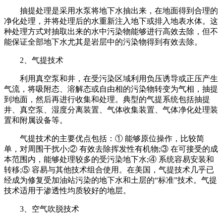
抽提处理是采用水泵将地下水抽出来，在地面得到合理的
净化处理，并将处理后的水重新注入地下或排入地表水体。这
种处理方式对抽取出来的水中污染物能够进行高效去除，但不
能保证全部地下水尤其是岩层中的污染物得到有效去除。
2、气提技术
利用真空泵和井，在受污染区域利用负压诱导或正压产生
气流，将吸附态、溶解态或自由相的污染物转变为气相，抽提
到地面，然后再进行收集和处理。典型的气提系统包括抽提
井、真空泵、湿度分离装置、气体收集装置、气体净化处理装
置和附属设备等。
气提技术的主要优点包括：① 能够原位操作，比较简
单，对周围干扰小;② 有效去除挥发性有机物;③ 在可接受的成
本范围内，能够处理较多的受污染地下水;④ 系统容易安装和
转移;⑤ 容易与其他技术组合使用。在美国，气提技术几乎已
经成为修复受加油站污染的地下水和土层的“标准”技术。气提
技术适用于渗透性均质较好的地层。
3、空气吹脱技术