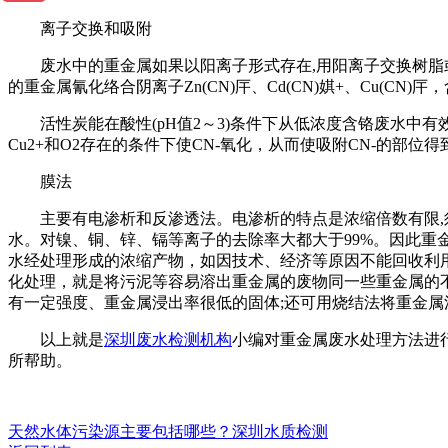
离子交换和吸附
废水中的重金属如果以阳离子形式存在,用阳离子交换树脂或其
的重金属氰化络合阴离子Zn(CN)厈、Cd(CN)娸+、Cu(C
活性炭能在酸性(pH值2～3)条件下从低浓度含铬废水中有
Cu2+和O2存在的条件下使CN-氧化，从而使吸附CN-的部位
膜法
主要有电渗析和反渗透法。电渗析的特点是浓缩倍数有限,须
水。对镍、铜、锌、镉等离子的去除率大都大于99%。因此重
水经处理形成的浓缩产物，如因技术、经济等原因不能回收利
化处理，就是将污泥等容易溶出重金属的废物同一些重金属的
有一定强度、重金属浸出率很低的固体;还可用烧结法将重金属
以上就是
深圳废水检测机构
小编对重金属废水处理方法进
所帮助。
天然水体污染源主要包括哪些？深圳水质检测