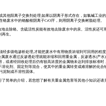
他阳离子交换剂处理;如果以阴离子形式存在，如氯碱工业的含汞
N)厈，含铬废水中的铬酸根阴离子CrO厈，则用阴离子交换树脂处理。
效地去除铬。含硫活性炭能有效地去除废水中的汞。活性炭还可用
得到再生。
经多级电渗析处理,才能把废水中有用物质浓缩到可回用的程度
金属废水通过反渗透处理就能浓缩和回用重金属，反渗透水(产水
用，或者经回收处理后仍有较高浓度的金属物未达到排放标准时
不溶化剂、固定剂等混合，使其中的重金属转变成难溶解的化合
污泥制成不溶性固体。
行了简单的介绍，若您想了解有关重金属危害等其他小知识还请