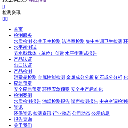
18123945317
在线报价

检测资讯


首页
检测服务
水质检测
公共卫生检测
洁净室检测
集中空调卫生检测
环
水平衡测试
节水型载体（单位）创建
水平衡测试报告
产品认证
出口认证
产品检测
消费品检测
金属性能检测
金属成分分析
矿石成分分析
化
应急预案
安全应急预案
环境应急预案
安全生产标准化
检测案例
水质检测报告
油烟检测报告
噪声检测报告
中央空调检测
资讯
环保资讯
检测资讯
行业动态
公司动态
公示信息
报告查询
关于我们