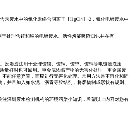
废水中的氯化汞络合阴离子【HgCl4】-2，氰化电镀废水中
于处理含锌和铜的电镀废水。活性炭能吸附CN-,并在有
。反渗透法用于处理镀镍、镀铜、镀锌、镀镉等电镀漂洗废
)质量好时也可回用。重金属浓缩产物的无害化处理 重金属废
，不能任意弃置，而应进行无害化处理。常用方法是不溶化和固
物，并且加入如水泥、沥青等胶结剂，将废物制成形状有规则、
关注深圳废水检测机构的环境污染小知识，希望以上内容对您有