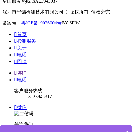
全国服务热线
18123945317
深圳市华锦检测技术有限公司 © 版权所有· 侵权必究
备案号：
粤ICP备19036004号
BY SDW

首页

检测服务

关于

电话

回顶

咨询

电话
客户服务热线
18123945317

微信
关注我们