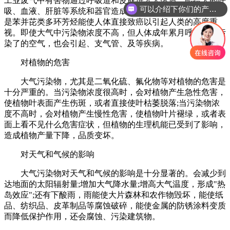
工业废气中有害物通过呼吸道和皮肤进入人体后，能给人的呼
可以介绍下你们的产品么
吸、血液、肝脏等系统和器官造成暂时性和长久性病变，尤其
是苯并芘类多环芳烃能使人体直接致癌以引起人类的高度重
视。即使大气中污染物浓度不高，但人体成年累月呼吸这种污
染了的空气，也会引起、支气管、及等疾病。
对植物的危害
大气污染物，尤其是二氧化硫、氟化物等对植物的危害是
十分严重的。当污染物浓度很高时，会对植物产生急性危害，
使植物叶表面产生伤斑，或者直接使叶枯萎脱落;当污染物浓
度不高时，会对植物产生慢性危害，使植物叶片褪绿，或者表
面上看不见什么危害症状，但植物的生理机能已受到了影响，
造成植物产量下降，品质变坏。
对天气和气候的影响
大气污染物对天气和气候的影响是十分显著的。会减少到
达地面的太阳辐射量;增加大气降水量;增高大气温度，形成"热
岛效应";还有下酸雨，雨能使大片森林和农作物毁坏，能使纸
品、纺织品、皮革制品等腐蚀破碎，能使金属的防锈涂料变质
而降低保护作用，还会腐蚀、污染建筑物。