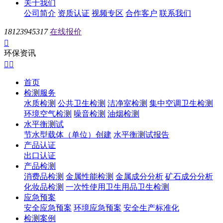
关于我们
公司简介
资质认证
视频专区
合作客户
联系我们
18123945317
在线报价

环保资讯


首页
检测服务
水质检测
公共卫生检测
洁净室检测
集中空调卫生检测
环境空气检测
噪音检测
油烟检测
水平衡测试
节水型载体（单位）创建
水平衡测试报告
产品认证
出口认证
产品检测
消费品检测
金属性能检测
金属成分分析
矿石成分分析
化妆品检测
一次性使用卫生用品卫生检测
应急预案
安全应急预案
环境应急预案
安全生产标准化
检测案例