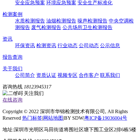
安全应急预案
环境应急预案
安全生产标准化
检测案例
水质检测报告
油烟检测报告
噪声检测报告
中央空调检
测报告
废气检测报告
公共场所卫生检测报告
资讯
环保资讯
检测资讯
行业动态
公司动态
公示信息
报告查询
关于我们
公司简介
资质认证
视频专区
合作客户
联系我们
咨询热线
18123945317
关注我们
在线咨询
Copyright © 2022 深圳市华锦检测技术有限公司, All Rights
Reserved
热门标签
|
网站地图
|BY SDW|
粤ICP备19036004号
地址:深圳市光明区马田街道将围社区塘下围工业区2排6栋5楼