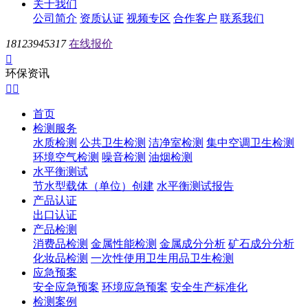
关于我们
公司简介
资质认证
视频专区
合作客户
联系我们
18123945317
在线报价

环保资讯


首页
检测服务
水质检测
公共卫生检测
洁净室检测
集中空调卫生检测
环境空气检测
噪音检测
油烟检测
水平衡测试
节水型载体（单位）创建
水平衡测试报告
产品认证
出口认证
产品检测
消费品检测
金属性能检测
金属成分分析
矿石成分分析
化妆品检测
一次性使用卫生用品卫生检测
应急预案
安全应急预案
环境应急预案
安全生产标准化
检测案例