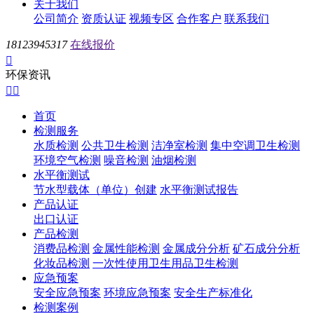
关于我们
公司简介
资质认证
视频专区
合作客户
联系我们
18123945317
在线报价

环保资讯


首页
检测服务
水质检测
公共卫生检测
洁净室检测
集中空调卫生检测
环境空气检测
噪音检测
油烟检测
水平衡测试
节水型载体（单位）创建
水平衡测试报告
产品认证
出口认证
产品检测
消费品检测
金属性能检测
金属成分分析
矿石成分分析
化妆品检测
一次性使用卫生用品卫生检测
应急预案
安全应急预案
环境应急预案
安全生产标准化
检测案例