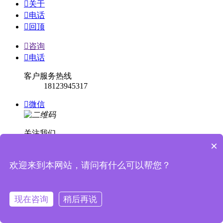

关于

电话

回顶

咨询

电话
客户服务热线
18123945317

微信
关注我们
×

回顶
欢迎来到本网站，请问有什么可以帮您？


消息提示
现在咨询
稍后再说
关闭