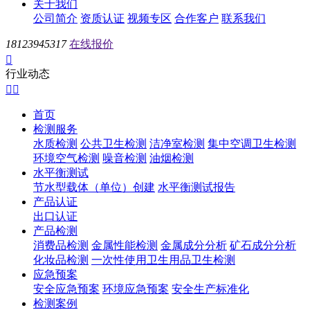
关于我们
公司简介
资质认证
视频专区
合作客户
联系我们
18123945317
在线报价

行业动态


首页
检测服务
水质检测
公共卫生检测
洁净室检测
集中空调卫生检测
环境空气检测
噪音检测
油烟检测
水平衡测试
节水型载体（单位）创建
水平衡测试报告
产品认证
出口认证
产品检测
消费品检测
金属性能检测
金属成分分析
矿石成分分析
化妆品检测
一次性使用卫生用品卫生检测
应急预案
安全应急预案
环境应急预案
安全生产标准化
检测案例