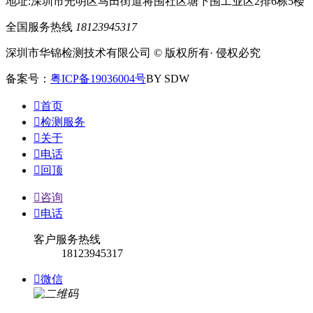
地址:深圳市光明区马田街道将围社区塘下围工业区2排6栋5楼
全国服务热线
18123945317
深圳市华锦检测技术有限公司 © 版权所有· 侵权必究
备案号：
粤ICP备19036004号
BY SDW

首页

检测服务

关于

电话

回顶

咨询

电话
客户服务热线
18123945317

微信