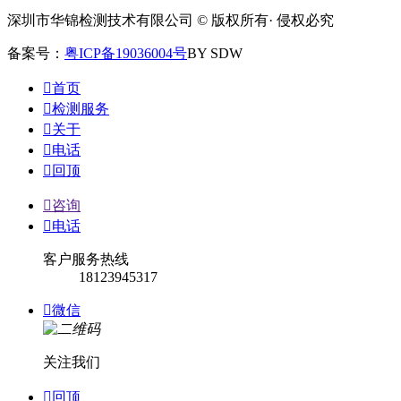
深圳市华锦检测技术有限公司 © 版权所有· 侵权必究
备案号：
粤ICP备19036004号
BY SDW

首页

检测服务

关于

电话

回顶

咨询

电话
客户服务热线
18123945317

微信
关注我们

回顶