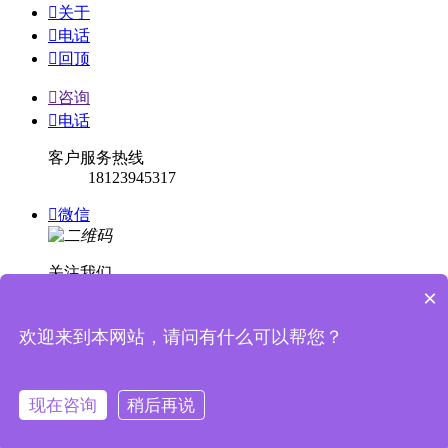

关于

电话

回顶

咨询

电话
客户服务热线
18123945317

微信
关注我们
×

回顶
欢迎来到本网站，请问有什么可以帮您？


消息提示
现在咨询
稍后再说
关闭