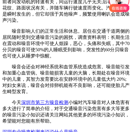
前者同发动机的转速有关，同运行速度几乎无关;后者同轮胎
花纹、路面状况有关，并随车辆行驶速度而变化。汽车喇叭声
是瞬时发生的，但它却强于其他噪声，频繁使用喇叭会造成噪
声污染。
噪音影响人们的正常生活和休息。居住在交通干道两侧的
居民随时受到交通噪音污染的困扰，调查资料表明：长期生活
在震动和噪音环境中可使人烦躁，恶心，头痛和失眠，其中70
分贝的噪音可使50%的人睡眠受到影响，突发性的60分贝噪音
也可使人从睡梦中惊醒。
噪音会还会对神经系统和血管系统造成危害。噪音能引发
和加重心血管病。噪音能损害儿童的大脑，长期处在噪音环境
中的儿童，其智力发育要比在安静环境中的儿童低大约 20%;
对妇女来说，噪音会对排卵机能有不良影响，还可能使胎儿产
生畸型发育。
今天
深圳市第三方噪音检测
小编对汽车噪音对人体危害有
多大进行了简单的介绍，对于交通噪音污染危害有多大等更多
的噪音污染小知识还请关注网站其他更多的环境污染小知识，
希望能对您能有所帮助。
深圳专业噪声检测来说说什么是噪音