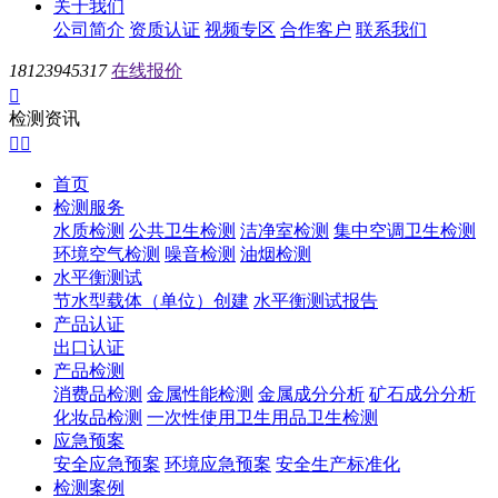
关于我们
公司简介
资质认证
视频专区
合作客户
联系我们
18123945317
在线报价

检测资讯


首页
检测服务
水质检测
公共卫生检测
洁净室检测
集中空调卫生检测
环境空气检测
噪音检测
油烟检测
水平衡测试
节水型载体（单位）创建
水平衡测试报告
产品认证
出口认证
产品检测
消费品检测
金属性能检测
金属成分分析
矿石成分分析
化妆品检测
一次性使用卫生用品卫生检测
应急预案
安全应急预案
环境应急预案
安全生产标准化
检测案例