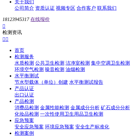
关于我们
公司简介
资质认证
视频专区
合作客户
联系我们
18123945317
在线报价

检测资讯


首页
检测服务
水质检测
公共卫生检测
洁净室检测
集中空调卫生检测
环境空气检测
噪音检测
油烟检测
水平衡测试
节水型载体（单位）创建
水平衡测试报告
产品认证
出口认证
产品检测
消费品检测
金属性能检测
金属成分分析
矿石成分分析
化妆品检测
一次性使用卫生用品卫生检测
应急预案
安全应急预案
环境应急预案
安全生产标准化
检测案例