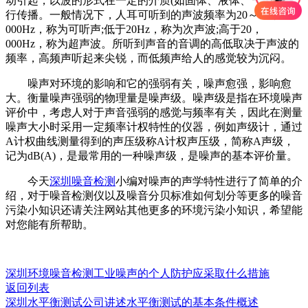
动引起，以波的形式在一定的介质(如固体、液体、气体)中进
行传播。一般情况下，人耳可听到的声波频率为20～20，
000Hz，称为可听声;低于20Hz，称为次声波;高于20，
000Hz，称为超声波。所听到声音的音调的高低取决于声波的
频率，高频声听起来尖锐，而低频声给人的感觉较为沉闷。
噪声对环境的影响和它的强弱有关，噪声愈强，影响愈
大。衡量噪声强弱的物理量是噪声级。噪声级是指在环境噪声
评价中，考虑人对于声音强弱的感觉与频率有关，因此在测量
噪声大小时采用一定频率计权特性的仪器，例如声级计，通过
A计权曲线测量得到的声压级称A计权声压级，简称A声级，
记为dB(A)，是最常用的一种噪声级，是噪声的基本评价量。
今天
深圳噪音检测
小编对噪声的声学特性进行了简单的介
绍，对于噪音检测仪以及噪音分贝标准如何划分等更多的噪音
污染小知识还请关注网站其他更多的环境污染小知识，希望能
对您能有所帮助。
深圳环境噪音检测工业噪声的个人防护应采取什么措施
返回列表
深圳水平衡测试公司讲述水平衡测试的基本条件概述